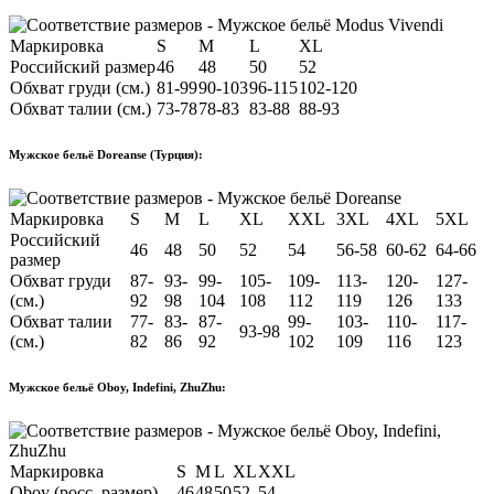
Маркировка
S
M
L
XL
Российский размер
46
48
50
52
Обхват груди (см.)
81-99
90-103
96-115
102-120
Обхват талии (см.)
73-78
78-83
83-88
88-93
Мужское бельё Doreanse (Турция):
Маркировка
S
M
L
XL
XXL
3XL
4XL
5XL
Российский
46
48
50
52
54
56-58
60-62
64-66
размер
Обхват груди
87-
93-
99-
105-
109-
113-
120-
127-
(см.)
92
98
104
108
112
119
126
133
Обхват талии
77-
83-
87-
99-
103-
110-
117-
93-98
(см.)
82
86
92
102
109
116
123
Мужское бельё Oboy, Indefini, ZhuZhu:
Маркировка
S
M
L
XL
XXL
Oboy (росс. размер)
46
48
50
52
54