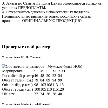
3. Заказы по Самым Лучшим Ценам оформляются только на
условиях
ПРЕДОПЛАТЫ
.
4. Остерегайтесь дешёвых некачественных подделок.
Принимаются во внимание только российские сайты,
продающие
ОРИГИНАЛЬНУЮ ПРОДУКЦИЮ
.
×
Проверьте свой размер
Мужское бельё HOM (Франция):
Маркировка
S
M
L
XL
XXL
Российский размер
46
48
50
52
54
Обхват талии (см.)
79
84
89
94
99
Обхват бёдер (см.)
98
103
108
113
118
Обхват груди (см.)
100
105
110
115
120
UK size
32
34
36
38
40
Мужское бельё Modus Vivendi (Греция):