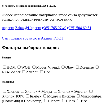
© «
Унгер
». Все права защищены, 2004–2026.
Любое использование материалов этого сайта допускается
только по предварительному согласованию.
unger.ru
Zakaz@Unger.ru
(985)
765 07 40
(925)
504 60 51
Сайт сделан вручную в Атлант ГОСТ
Фильтры выборки товаров
Бренды
HOM
WOH
Modus-Vivendi
Oboy
Doreanse
Nils-Bohner
ZhuZhu
Все
Материал
Хлопок
Хлопок + Модал
Хлопок + Эластан
Хлопок 100%
Бамбук
Модал и Вискоза
Микрофибра
(Полиамид и Полиэстер)
Шерсть
Шёлк
Все