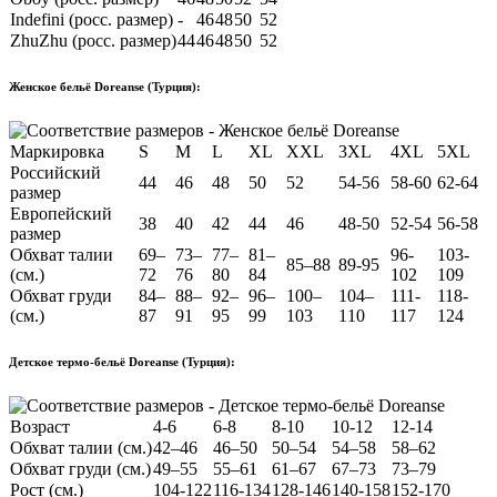
Indefini (росс. размер)
-
46
48
50
52
ZhuZhu (росс. размер)
44
46
48
50
52
Женское бельё Doreanse (Турция):
Маркировка
S
M
L
XL
XXL
3XL
4XL
5XL
Российский
44
46
48
50
52
54-56
58-60
62-64
размер
Европейский
38
40
42
44
46
48-50
52-54
56-58
размер
Обхват талии
69–
73–
77–
81–
96-
103-
85–88
89-95
(см.)
72
76
80
84
102
109
Обхват груди
84–
88–
92–
96–
100–
104–
111-
118-
(см.)
87
91
95
99
103
110
117
124
Детское термо-бельё Doreanse (Турция):
Возраст
4-6
6-8
8-10
10-12
12-14
Обхват талии (см.)
42–46
46–50
50–54
54–58
58–62
Обхват груди (см.)
49–55
55–61
61–67
67–73
73–79
Рост (см.)
104-122
116-134
128-146
140-158
152-170