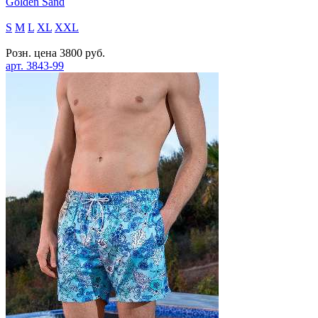
Golden Sand
S
M
L
XL
XXL
Розн. цена
3800
руб.
арт.
3843-99