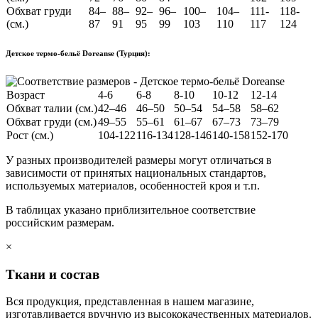
Обхват груди
84–
88–
92–
96–
100–
104–
111-
118-
(см.)
87
91
95
99
103
110
117
124
Детское термо-бельё Doreanse (Турция):
Возраст
4-6
6-8
8-10
10-12
12-14
Обхват талии (см.)
42–46
46–50
50–54
54–58
58–62
Обхват груди (см.)
49–55
55–61
61–67
67–73
73–79
Рост (см.)
104-122
116-134
128-146
140-158
152-170
У разных производителей размеры могут отличаться в
зависимости от принятых национальных стандартов,
используемых материалов, особенностей кроя и т.п.
В таблицах указано приблизительное соответствие
российским размерам.
×
Ткани и состав
Вся продукция, представленная в нашем магазине,
изготавливается вручную из высококачественных материалов.