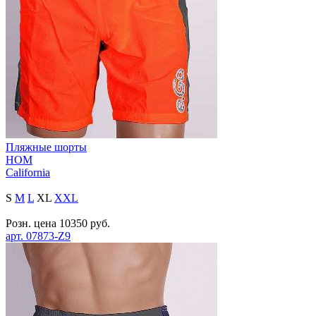
Пляжные шорты
HOM
California
S
M
L
XL
XXL
Розн. цена
10350
руб.
арт.
07873-Z9