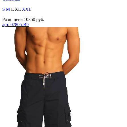
S
M
L
XL
XXL
Розн. цена
10350
руб.
арт.
07805-B9