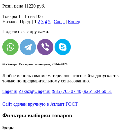
Розн. цена
11220
руб.
Товары 1 - 15 из 106
Начало | Пред. |
1
2
3
4
5
|
След.
|
Конец
Поделиться с друзьями:
© «
Унгер
». Все права защищены, 2004–2026.
Любое использование материалов этого сайта допускается
только по предварительному согласованию.
unger.ru
Zakaz@Unger.ru
(985)
765 07 40
(925)
504 60 51
Сайт сделан вручную в Атлант ГОСТ
Фильтры выборки товаров
Бренды