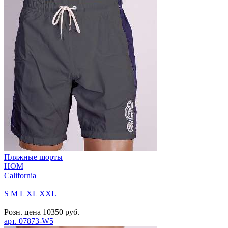
Пляжные шорты
HOM
California
S
M
L
XL
XXL
Розн. цена
10350
руб.
арт.
07873-W5