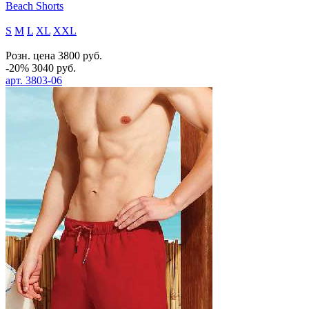
Beach Shorts
S
M
L
XL
XXL
Розн. цена
3800
руб.
-20%
3040
руб.
арт.
3803-06