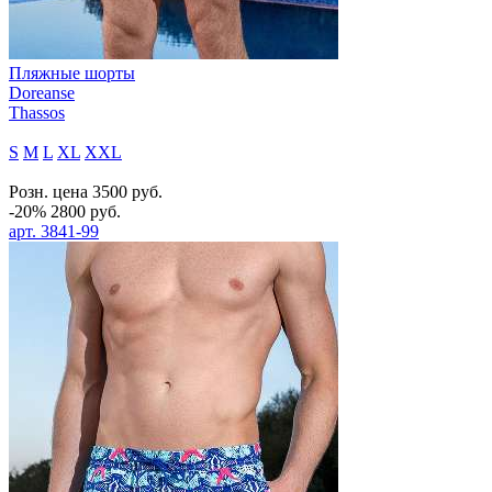
Пляжные шорты
Doreanse
Thassos
S
M
L
XL
XXL
Розн. цена
3500
руб.
-20%
2800
руб.
арт.
3841-99