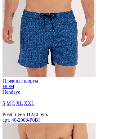
Пляжные шорты
HOM
Hendaye
S
M
L
XL
XXL
Розн. цена
11220
руб.
арт.
40-2908-P0BI