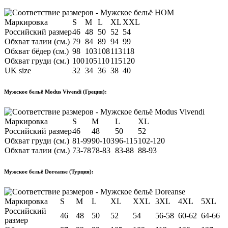
Маркировка
S
M
L
XL
XXL
Российский размер
46
48
50
52
54
Обхват талии (см.)
79
84
89
94
99
Обхват бёдер (см.)
98
103
108
113
118
Обхват груди (см.)
100
105
110
115
120
UK size
32
34
36
38
40
Мужское бельё Modus Vivendi (Греция):
Маркировка
S
M
L
XL
Российский размер
46
48
50
52
Обхват груди (см.)
81-99
90-103
96-115
102-120
Обхват талии (см.)
73-78
78-83
83-88
88-93
Мужское бельё Doreanse (Турция):
Маркировка
S
M
L
XL
XXL
3XL
4XL
5XL
Российский
46
48
50
52
54
56-58
60-62
64-66
размер