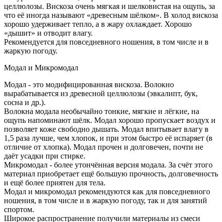
целлюлозы. Вискоза очень мягкая и шелковистая на ощупь, за
что её иногда называют «древесным шёлком». В холод вискоза
хорошо удерживает тепло, а в жару охлаждает. Хорошо
«дышит» и отводит влагу.
Рекомендуется для повседневного ношения, в том числе и в
жаркую погоду.
Модал и Микромодал
Модал - это модифицированная вискоза. Волокно
вырабатывается из древесной целлюлозы (эвкалипт, бук,
сосна и др.).
Волокна модала необычайно тонкие, мягкие и лёгкие, на
ощупь напоминают шёлк. Модал хорошо пропускает воздух и
позволяет коже свободно дышать. Модал впитывает влагу в
1,5 раза лучше, чем хлопок, и при этом быстро её испаряет (в
отличие от хлопка). Модал прочен и долговечен, почти не
даёт усадки при стирке.
Микромодал - более утончённая версия модала. За счёт этого
материал приобретает ещё большую прочность, долговечность
и ещё более приятен для тела.
Модал и микромодал рекомендуются как для повседневного
ношения, в том числе и в жаркую погоду, так и для занятий
спортом.
Широкое распространение получили материалы из смеси