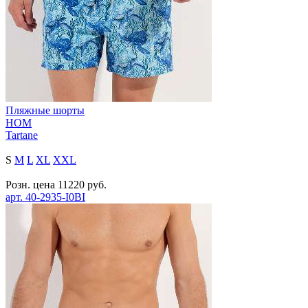
Пляжные шорты
HOM
Tartane
S
M
L
XL
XXL
Розн. цена
11220
руб.
арт.
40-2935-I0BI