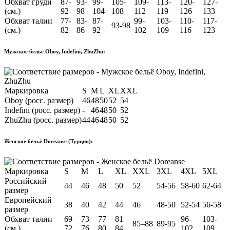
Обхват груди
87-
93-
99-
105-
109-
113-
120-
127-
(см.)
92
98
104
108
112
119
126
133
Обхват талии
77-
83-
87-
99-
103-
110-
117-
93-98
(см.)
82
86
92
102
109
116
123
Мужское бельё Oboy, Indefini, ZhuZhu:
Маркировка
S
M
L
XL
XXL
Oboy (росс. размер)
46
48
50
52
54
Indefini (росс. размер)
-
46
48
50
52
ZhuZhu (росс. размер)
44
46
48
50
52
Женское бельё Doreanse (Турция):
Маркировка
S
M
L
XL
XXL
3XL
4XL
5XL
Российский
44
46
48
50
52
54-56
58-60
62-64
размер
Европейский
38
40
42
44
46
48-50
52-54
56-58
размер
Обхват талии
69–
73–
77–
81–
96-
103-
85–88
89-95
(см.)
72
76
80
84
102
109