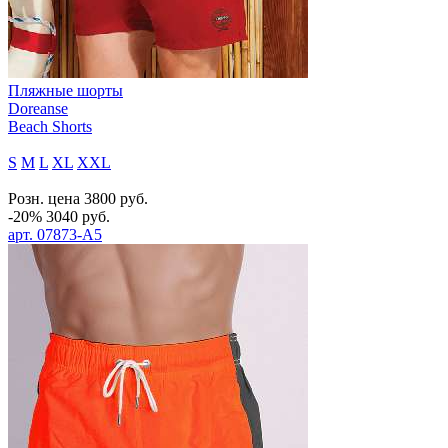
Пляжные шорты
Doreanse
Beach Shorts
S
M
L
XL
XXL
Розн. цена
3800
руб.
-20%
3040
руб.
арт.
07873-A5