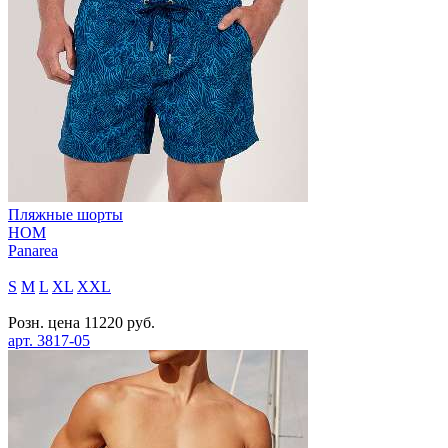
Пляжные шорты
HOM
Panarea
S
M
L
XL
XXL
Розн. цена
11220
руб.
арт.
3817-05