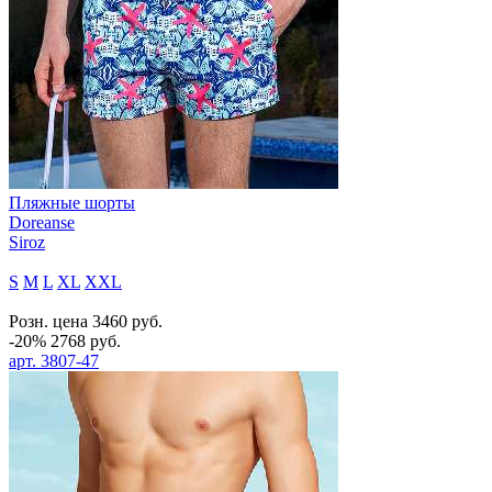
Пляжные шорты
Doreanse
Siroz
S
M
L
XL
XXL
Розн. цена
3460
руб.
-20%
2768
руб.
арт.
3807-47