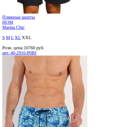
Пляжные шорты
HOM
Marina Chic
S
M
L
XL
XXL
Розн. цена
10760
руб.
арт.
40-2916-P0BI