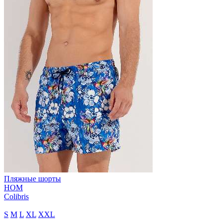
Пляжные шорты
HOM
Colibris
S
M
L
XL
XXL