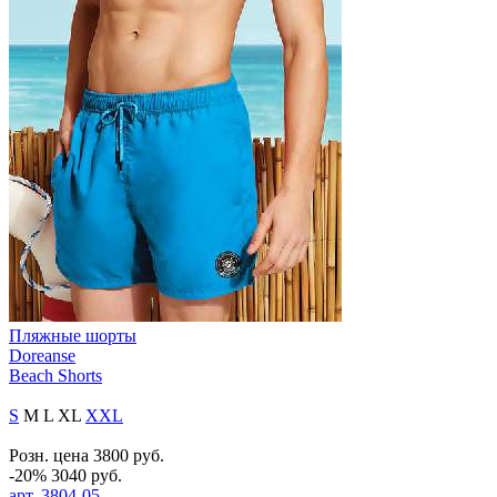
Пляжные шорты
Doreanse
Beach Shorts
S
M
L
XL
XXL
Розн. цена
3800
руб.
-20%
3040
руб.
арт.
3804-05