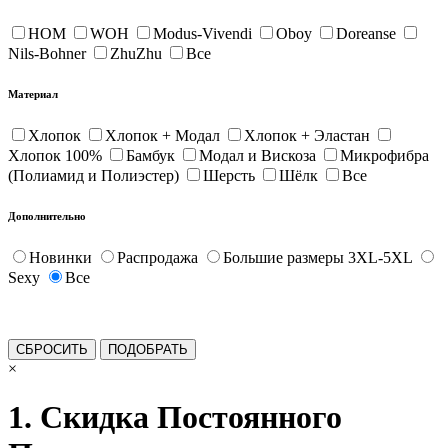
HOM
WOH
Modus-Vivendi
Oboy
Doreanse
Nils-Bohner
ZhuZhu
Все
Материал
Хлопок
Хлопок + Модал
Хлопок + Эластан
Хлопок 100%
Бамбук
Модал и Вискоза
Микрофибра
(Полиамид и Полиэстер)
Шерсть
Шёлк
Все
Дополнительно
Новинки
Распродажа
Большие размеры 3XL-5XL
Sexy
Все
×
1. Скидка Постоянного