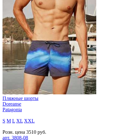
Пляжные шорты
Doreanse
Patagonia
S
M
L
XL
XXL
Розн. цена
3510
руб.
арт.
3808-08