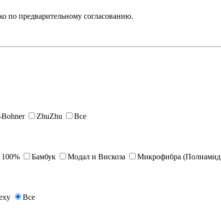
ько по предварительному согласованию.
s-Bohner
ZhuZhu
Все
 100%
Бамбук
Модал и Вискоза
Микрофибра (Полиамид 
exy
Все