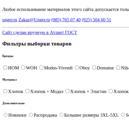
Любое использование материалов этого сайта допускается тол
unger.ru
Zakaz@Unger.ru
(985)
765 07 40
(925)
504 60 51
Сайт сделан вручную в Атлант ГОСТ
Фильтры выборки товаров
Бренды
HOM
WOH
Modus-Vivendi
Oboy
Doreanse
Nil
Материал
Хлопок
Хлопок + Модал
Хлопок + Эластан
Хлопок
Дополнительно
Новинки
Распродажа
Большие размеры 3XL-5XL
S