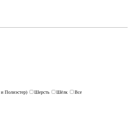
и Полиэстер)
Шерсть
Шёлк
Все