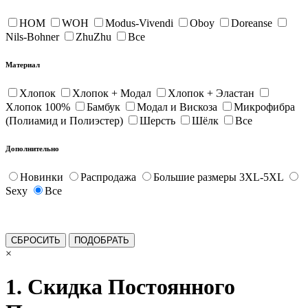
HOM
WOH
Modus-Vivendi
Oboy
Doreanse
Nils-Bohner
ZhuZhu
Все
Материал
Хлопок
Хлопок + Модал
Хлопок + Эластан
Хлопок 100%
Бамбук
Модал и Вискоза
Микрофибра
(Полиамид и Полиэстер)
Шерсть
Шёлк
Все
Дополнительно
Новинки
Распродажа
Большие размеры 3XL-5XL
Sexy
Все
×
1. Скидка Постоянного