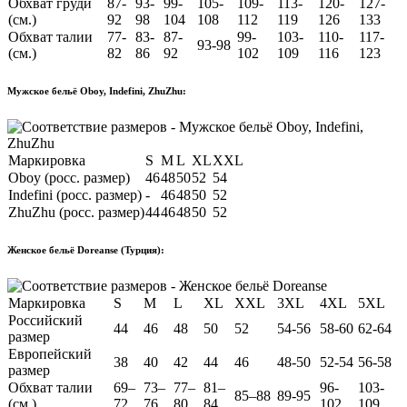
Обхват груди
87-
93-
99-
105-
109-
113-
120-
127-
(см.)
92
98
104
108
112
119
126
133
Обхват талии
77-
83-
87-
99-
103-
110-
117-
93-98
(см.)
82
86
92
102
109
116
123
Мужское бельё Oboy, Indefini, ZhuZhu:
Маркировка
S
M
L
XL
XXL
Oboy (росс. размер)
46
48
50
52
54
Indefini (росс. размер)
-
46
48
50
52
ZhuZhu (росс. размер)
44
46
48
50
52
Женское бельё Doreanse (Турция):
Маркировка
S
M
L
XL
XXL
3XL
4XL
5XL
Российский
44
46
48
50
52
54-56
58-60
62-64
размер
Европейский
38
40
42
44
46
48-50
52-54
56-58
размер
Обхват талии
69–
73–
77–
81–
96-
103-
85–88
89-95
(см.)
72
76
80
84
102
109