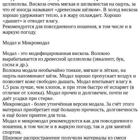
целлюлозы. Вискоза очень мягкая и шелковистая на ощупь, за
что её иногда называют «древесным шёлком». В холод вискоза
хорошо удерживает тепло, а в жару охлаждает. Хорошо
«дышит» и отводит влагу.
Рекомендуется для повседневного ношения, в том числе и в
жаркую погоду.
Модал и Микромодал
Модал - это модифицированная вискоза. Волокно
вырабатывается из древесной целлюлозы (эвкалипт, бук,
сосна и др.).
Волокна модала необычайно тонкие, мягкие и лёгкие, на
ощупь напоминают шёлк. Модал хорошо пропускает воздух и
позволяет коже свободно дышать. Модал впитывает влагу в
1,5 раза лучше, чем хлопок, и при этом быстро её испаряет (в
отличие от хлопка). Модал прочен и долговечен, почти не
даёт усадки при стирке.
Микромодал - более утончённая версия модала. За счёт этого
материал приобретает ещё большую прочность, долговечность
и ещё более приятен для тела.
Модал и микромодал рекомендуются как для повседневного
ношения, в том числе и в жаркую погоду, так и для занятий
спортом.
Широкое распространение получили материалы из смеси