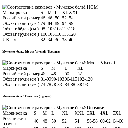
Маркировка
S
M
L
XL
XXL
Российский размер
46
48
50
52
54
Обхват талии (см.)
79
84
89
94
99
Обхват бёдер (см.)
98
103
108
113
118
Обхват груди (см.)
100
105
110
115
120
UK size
32
34
36
38
40
Мужское бельё Modus Vivendi (Греция):
Маркировка
S
M
L
XL
Российский размер
46
48
50
52
Обхват груди (см.)
81-99
90-103
96-115
102-120
Обхват талии (см.)
73-78
78-83
83-88
88-93
Мужское бельё Doreanse (Турция):
Маркировка
S
M
L
XL
XXL
3XL
4XL
5XL
Российский
46
48
50
52
54
56-58
60-62
64-66
размер