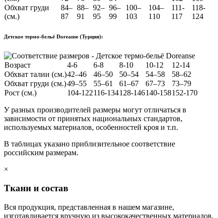
Обхват груди
84–
88–
92–
96–
100–
104–
111-
118-
(см.)
87
91
95
99
103
110
117
124
Детское термо-бельё Doreanse (Турция):
Возраст
4-6
6-8
8-10
10-12
12-14
Обхват талии (см.)
42–46
46–50
50–54
54–58
58–62
Обхват груди (см.)
49–55
55–61
61–67
67–73
73–79
Рост (см.)
104-122
116-134
128-146
140-158
152-170
У разных производителей размеры могут отличаться в
зависимости от принятых национальных стандартов,
используемых материалов, особенностей кроя и т.п.
В таблицах указано приблизительное соответствие
российским размерам.
×
Ткани и состав
Вся продукция, представленная в нашем магазине,
изготавливается вручную из высококачественных материалов.