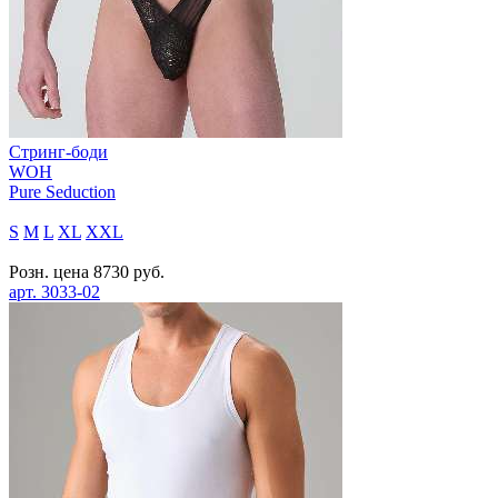
Стринг-боди
WOH
Pure Seduction
S
M
L
XL
XXL
Розн. цена
8730
руб.
арт.
3033-02