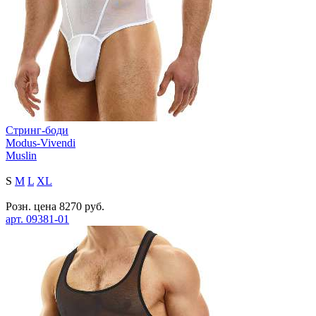
Стринг-боди
Modus-Vivendi
Muslin
S
M
L
XL
Розн. цена
8270
руб.
арт.
09381-01