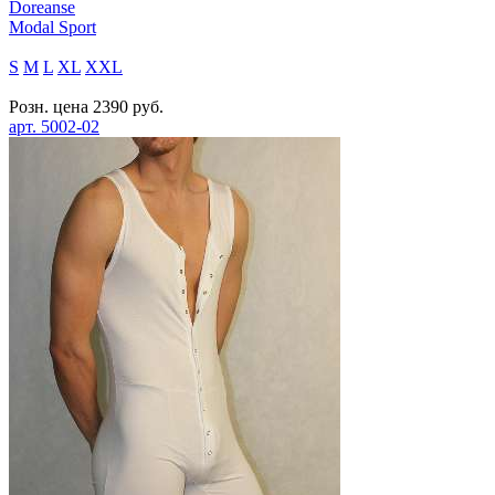
Doreanse
Modal Sport
S
M
L
XL
XXL
Розн. цена
2390
руб.
арт.
5002-02