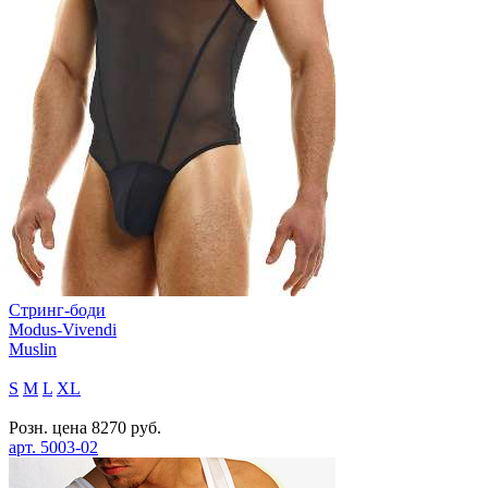
Стринг-боди
Modus-Vivendi
Muslin
S
M
L
XL
Розн. цена
8270
руб.
арт.
5003-02