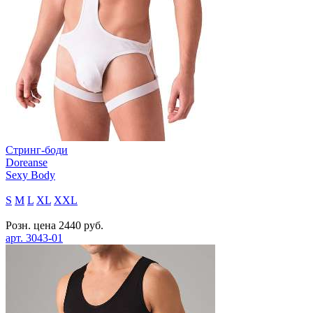
Стринг-боди
Doreanse
Sexy Body
S
M
L
XL
XXL
Розн. цена
2440
руб.
арт.
3043-01