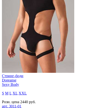
Стринг-боди
Doreanse
Sexy Body
S
M
L
XL
XXL
Розн. цена
2440
руб.
арт.
3011-01