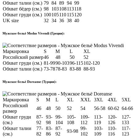
Обхват талии (см.)
79
84
89
94
99
Обхват бёдер (см.)
98
103
108
113
118
Обхват груди (см.)
100
105
110
115
120
UK size
32
34
36
38
40
Мужское бельё Modus Vivendi (Греция):
Маркировка
S
M
L
XL
Российский размер
46
48
50
52
Обхват груди (см.)
81-99
90-103
96-115
102-120
Обхват талии (см.)
73-78
78-83
83-88
88-93
Мужское бельё Doreanse (Турция):
Маркировка
S
M
L
XL
XXL
3XL
4XL
5XL
Российский
46
48
50
52
54
56-58
60-62
64-66
размер
Обхват груди
87-
93-
99-
105-
109-
113-
120-
127-
(см.)
92
98
104
108
112
119
126
133
Обхват талии
77-
83-
87-
99-
103-
110-
117-
93-98
(см.)
82
86
92
102
109
116
123