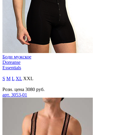
Боди мужское
Doreanse
Essentials
S
M
L
XL
XXL
Розн. цена
3080
руб.
арт.
3053-01