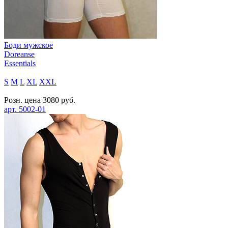
Боди мужское
Doreanse
Essentials
S
M
L
XL
XXL
Розн. цена
3080
руб.
арт.
5002-01