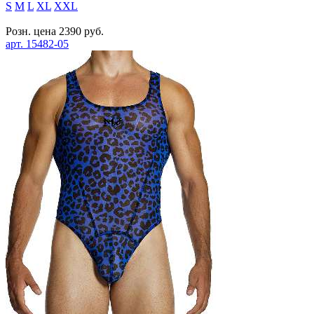
S
M
L
XL
XXL
Розн. цена
2390
руб.
арт.
15482-05