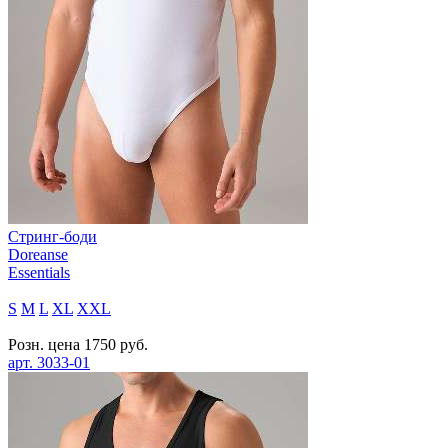
Стринг-боди
Doreanse
Essentials
S
M
L
XL
XXL
Розн. цена
1750
руб.
арт.
3033-01