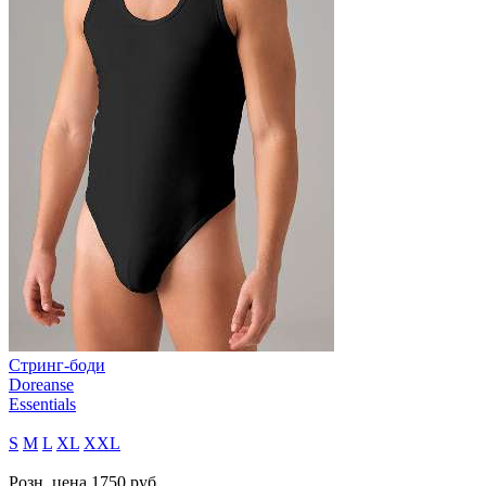
Стринг-боди
Doreanse
Essentials
S
M
L
XL
XXL
Розн. цена
1750
руб.