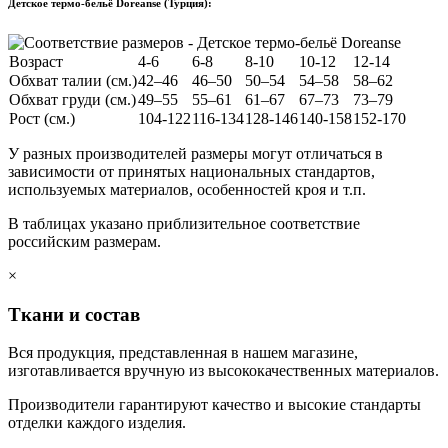
Детское термо-бельё Doreanse (Турция):
Возраст
4-6
6-8
8-10
10-12
12-14
Обхват талии (см.)
42–46
46–50
50–54
54–58
58–62
Обхват груди (см.)
49–55
55–61
61–67
67–73
73–79
Рост (см.)
104-122
116-134
128-146
140-158
152-170
У разных производителей размеры могут отличаться в
зависимости от принятых национальных стандартов,
используемых материалов, особенностей кроя и т.п.
В таблицах указано приблизительное соответствие
российским размерам.
×
Ткани и состав
Вся продукция, представленная в нашем магазине,
изготавливается вручную из высококачественных материалов.
Производители гарантируют качество и высокие стандарты
отделки каждого изделия.