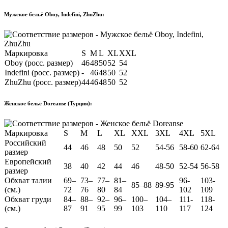
Мужское бельё Oboy, Indefini, ZhuZhu:
Маркировка
S
M
L
XL
XXL
Oboy (росс. размер)
46
48
50
52
54
Indefini (росс. размер)
-
46
48
50
52
ZhuZhu (росс. размер)
44
46
48
50
52
Женское бельё Doreanse (Турция):
Маркировка
S
M
L
XL
XXL
3XL
4XL
5XL
Российский
44
46
48
50
52
54-56
58-60
62-64
размер
Европейский
38
40
42
44
46
48-50
52-54
56-58
размер
Обхват талии
69–
73–
77–
81–
96-
103-
85–88
89-95
(см.)
72
76
80
84
102
109
Обхват груди
84–
88–
92–
96–
100–
104–
111-
118-
(см.)
87
91
95
99
103
110
117
124