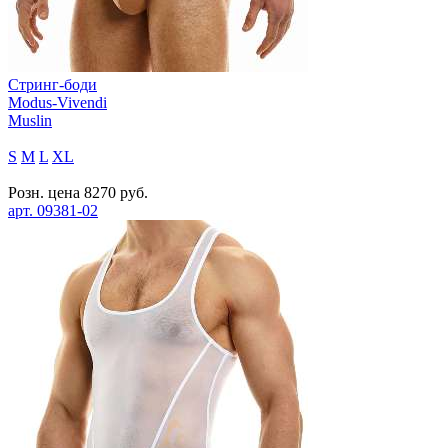
Стринг-боди
Modus-Vivendi
Muslin
S
M
L
XL
Розн. цена
8270
руб.
арт.
09381-02