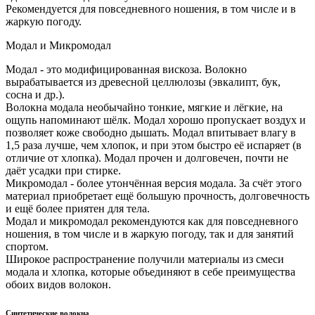
Рекомендуется для повседневного ношения, в том числе и в
жаркую погоду.
Модал и Микромодал
Модал - это модифицированная вискоза. Волокно
вырабатывается из древесной целлюлозы (эвкалипт, бук,
сосна и др.).
Волокна модала необычайно тонкие, мягкие и лёгкие, на
ощупь напоминают шёлк. Модал хорошо пропускает воздух и
позволяет коже свободно дышать. Модал впитывает влагу в
1,5 раза лучше, чем хлопок, и при этом быстро её испаряет (в
отличие от хлопка). Модал прочен и долговечен, почти не
даёт усадки при стирке.
Микромодал - более утончённая версия модала. За счёт этого
материал приобретает ещё большую прочность, долговечность
и ещё более приятен для тела.
Модал и микромодал рекомендуются как для повседневного
ношения, в том числе и в жаркую погоду, так и для занятий
спортом.
Широкое распространение получили материалы из смеси
модала и хлопка, которые объединяют в себе преимущества
обоих видов волокон.
Синтетические волокна