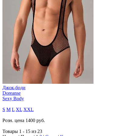
Джок-боди
Doreanse
Sexy Body
S
M
L
XL
XXL
Розн. цена
1400
руб.
Товары 1 - 15 из 23