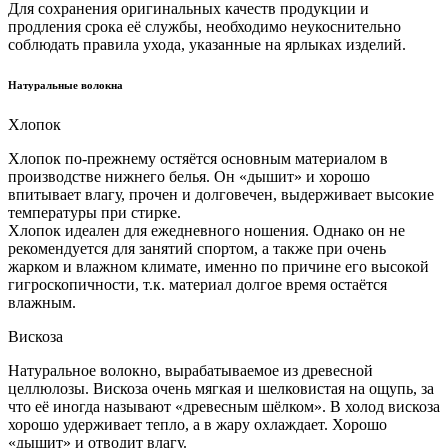
Для сохранения оригинальных качеств продукции и
продления срока её службы, необходимо неукоснительно
соблюдать правила ухода, указанные на ярлыках изделий.
Натуральные волокна
Хлопок
Хлопок по-прежнему остяётся основным материалом в
производстве нижнего белья. Он «дышит» и хорошо
впитывает влагу, прочен и долговечен, выдерживает высокие
температуры при стирке.
Хлопок идеален для ежедневного ношения. Однако он не
рекомендуется для занятий спортом, а также при очень
жарком и влажном климате, именно по причине его высокой
гигроскопичности, т.к. материал долгое время остаётся
влажным.
Вискоза
Натуральное волокно, вырабатываемое из древесной
целлюлозы. Вискоза очень мягкая и шелковистая на ощупь, за
что её иногда называют «древесным шёлком». В холод вискоза
хорошо удерживает тепло, а в жару охлаждает. Хорошо
«дышит» и отводит влагу.