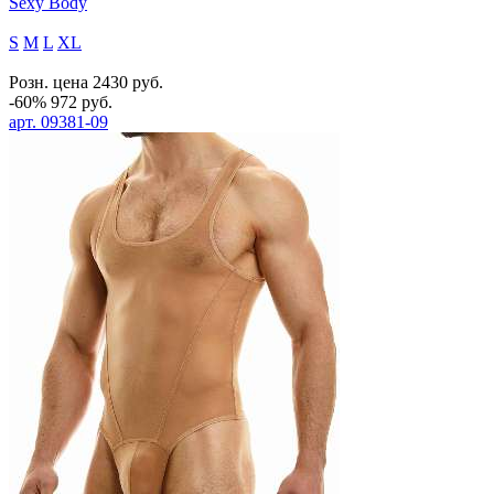
Sexy Body
S
M
L
XL
Розн. цена
2430
руб.
-60%
972
руб.
арт.
09381-09