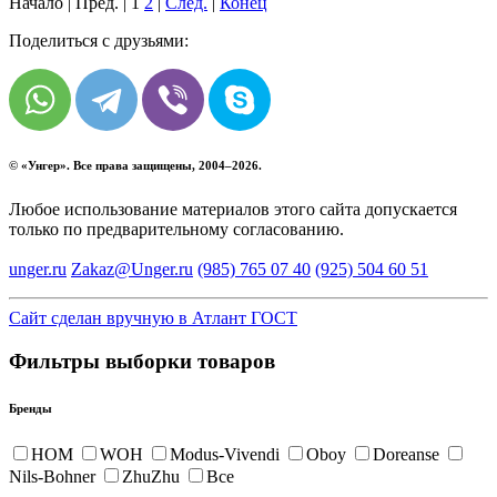
Начало | Пред. |
1
2
|
След.
|
Конец
Поделиться с друзьями:
© «
Унгер
». Все права защищены, 2004–2026.
Любое использование материалов этого сайта допускается
только по предварительному согласованию.
unger.ru
Zakaz@Unger.ru
(985)
765 07 40
(925)
504 60 51
Сайт сделан вручную в Атлант ГОСТ
Фильтры выборки товаров
Бренды
HOM
WOH
Modus-Vivendi
Oboy
Doreanse
Nils-Bohner
ZhuZhu
Все