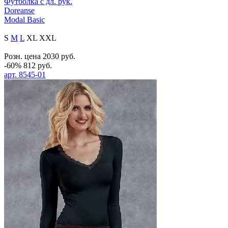
Футболка с дл. рук.
Doreanse
Modal Basic
S
M
L
XL
XXL
Розн. цена
2030
руб.
-60%
812
руб.
арт.
8545-01