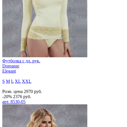
Футболка с дл. рук.
Doreanse
Elegant
S
M
L
XL
XXL
Розн. цена
2970
руб.
-20%
2376
руб.
арт.
8530-05