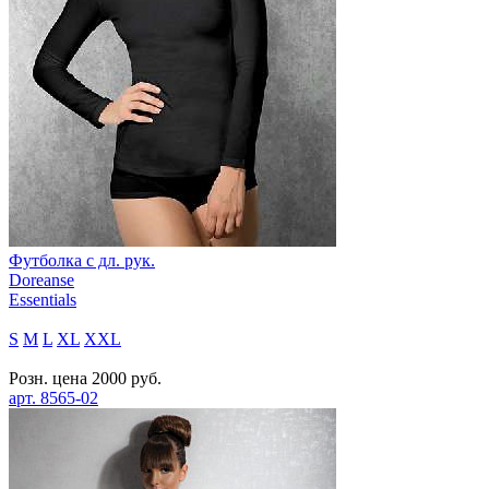
Футболка с дл. рук.
Doreanse
Essentials
S
M
L
XL
XXL
Розн. цена
2000
руб.
арт.
8565-02