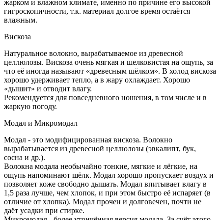
жарком и влажном климате, именно по причине его высокой
гигроскопичности, т.к. материал долгое время остаётся
влажным.
Вискоза
Натуральное волокно, вырабатываемое из древесной
целлюлозы. Вискоза очень мягкая и шелковистая на ощупь, за
что её иногда называют «древесным шёлком». В холод вискоза
хорошо удерживает тепло, а в жару охлаждает. Хорошо
«дышит» и отводит влагу.
Рекомендуется для повседневного ношения, в том числе и в
жаркую погоду.
Модал и Микромодал
Модал - это модифицированная вискоза. Волокно
вырабатывается из древесной целлюлозы (эвкалипт, бук,
сосна и др.).
Волокна модала необычайно тонкие, мягкие и лёгкие, на
ощупь напоминают шёлк. Модал хорошо пропускает воздух и
позволяет коже свободно дышать. Модал впитывает влагу в
1,5 раза лучше, чем хлопок, и при этом быстро её испаряет (в
отличие от хлопка). Модал прочен и долговечен, почти не
даёт усадки при стирке.
Микромодал - более утончённая версия модала. За счёт этого