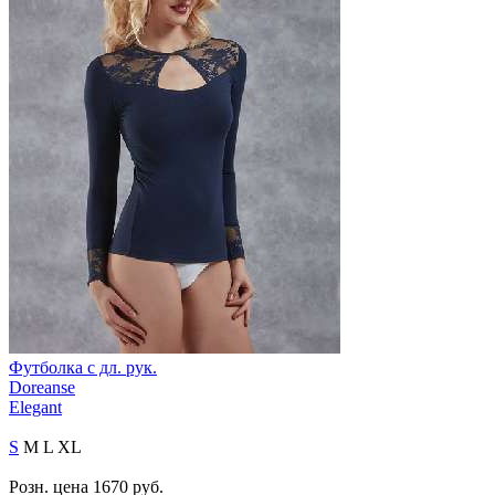
Футболка с дл. рук.
Doreanse
Elegant
S
M
L
XL
Розн. цена
1670
руб.