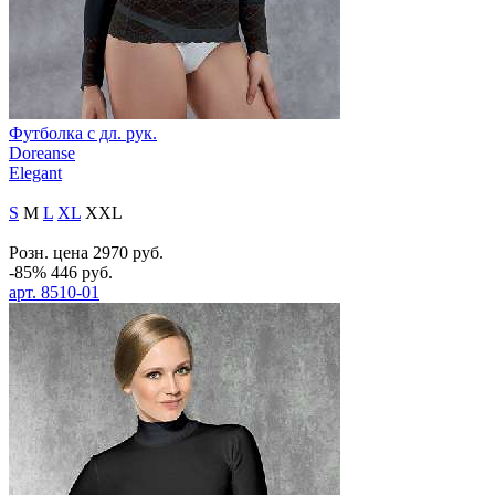
Футболка с дл. рук.
Doreanse
Elegant
S
M
L
XL
XXL
Розн. цена
2970
руб.
-85%
446
руб.
арт.
8510-01