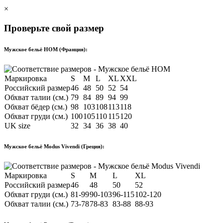
×
Проверьте свой размер
Мужское бельё HOM (Франция):
Маркировка
S
M
L
XL
XXL
Российский размер
46
48
50
52
54
Обхват талии (см.)
79
84
89
94
99
Обхват бёдер (см.)
98
103
108
113
118
Обхват груди (см.)
100
105
110
115
120
UK size
32
34
36
38
40
Мужское бельё Modus Vivendi (Греция):
Маркировка
S
M
L
XL
Российский размер
46
48
50
52
Обхват груди (см.)
81-99
90-103
96-115
102-120
Обхват талии (см.)
73-78
78-83
83-88
88-93