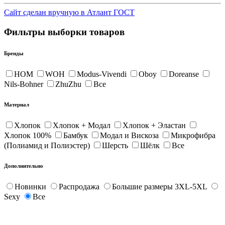
Сайт сделан вручную в Атлант ГОСТ
Фильтры выборки товаров
Бренды
HOM
WOH
Modus-Vivendi
Oboy
Doreanse
Nils-Bohner
ZhuZhu
Все
Материал
Хлопок
Хлопок + Модал
Хлопок + Эластан
Хлопок 100%
Бамбук
Модал и Вискоза
Микрофибра
(Полиамид и Полиэстер)
Шерсть
Шёлк
Все
Дополнительно
Новинки
Распродажа
Большие размеры 3XL-5XL
Sexy
Все