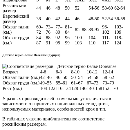
Российский
44
46
48
50
52
54-56
58-60
62-64
размер
Европейский
38
40
42
44
46
48-50
52-54
56-58
размер
Обхват талии
69–
73–
77–
81–
96-
103-
85–88
89-95
(см.)
72
76
80
84
102
109
Обхват груди
84–
88–
92–
96–
100–
104–
111-
118-
(см.)
87
91
95
99
103
110
117
124
Детское термо-бельё Doreanse (Турция):
Возраст
4-6
6-8
8-10
10-12
12-14
Обхват талии (см.)
42–46
46–50
50–54
54–58
58–62
Обхват груди (см.)
49–55
55–61
61–67
67–73
73–79
Рост (см.)
104-122
116-134
128-146
140-158
152-170
У разных производителей размеры могут отличаться в
зависимости от принятых национальных стандартов,
используемых материалов, особенностей кроя и т.п.
В таблицах указано приблизительное соответствие
российским размерам.