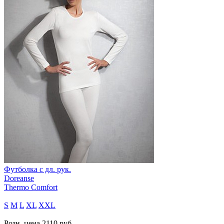
Футболка с дл. рук.
Doreanse
Thermo Comfort
S
M
L
XL
XXL
Розн. цена
2110
руб.