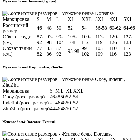
Мужское бельё Doreanse (Турция):
Маркировка
S
M
L
XL
XXL
3XL
4XL
5XL
Российский
46
48
50
52
54
56-58
60-62
64-66
размер
Обхват груди
87-
93-
99-
105-
109-
113-
120-
127-
(см.)
92
98
104
108
112
119
126
133
Обхват талии
77-
83-
87-
99-
103-
110-
117-
93-98
(см.)
82
86
92
102
109
116
123
Мужское бельё Oboy, Indefini, ZhuZhu:
Маркировка
S
M
L
XL
XXL
Oboy (росс. размер)
46
48
50
52
54
Indefini (росс. размер)
-
46
48
50
52
ZhuZhu (росс. размер)
44
46
48
50
52
Женское бельё Doreanse (Турция):
Маркировка
S
M
L
XL
XXL
3XL
4XL
5XL