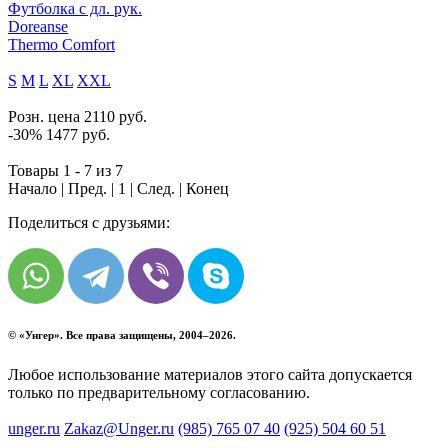
Футболка с дл. рук.
Doreanse
Thermo Comfort
S
M
L
XL
XXL
Розн. цена
2110
руб.
-30%
1477
руб.
Товары 1 - 7 из 7
Начало | Пред. |
1
| След. | Конец
Поделиться с друзьями:
© «
Унгер
». Все права защищены, 2004–2026.
Любое использование материалов этого сайта допускается
только по предварительному согласованию.
unger.ru
Zakaz@Unger.ru
(985)
765 07 40
(925)
504 60 51