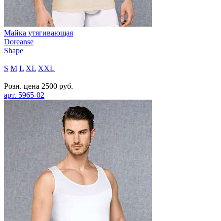
Майка утягивающая
Doreanse
Shape
S
M
L
XL
XXL
Розн. цена
2500
руб.
арт.
5965-02