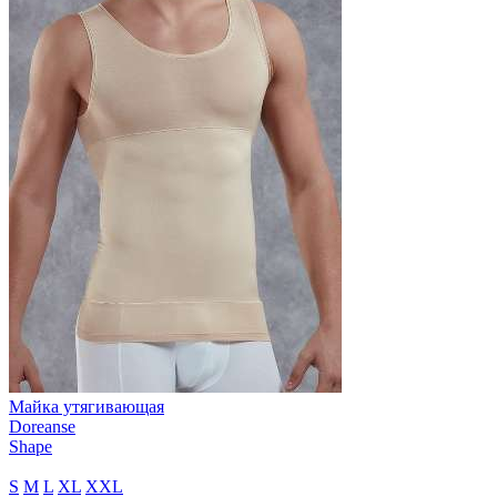
Майка утягивающая
Doreanse
Shape
S
M
L
XL
XXL