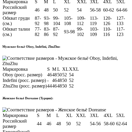
Маркировка
S
M
L
XL
XXL
3XL
4XL
5XL
Российский
46
48
50
52
54
56-58
60-62
64-66
размер
Обхват груди
87-
93-
99-
105-
109-
113-
120-
127-
(см.)
92
98
104
108
112
119
126
133
Обхват талии
77-
83-
87-
99-
103-
110-
117-
93-98
(см.)
82
86
92
102
109
116
123
Мужское бельё Oboy, Indefini, ZhuZhu:
Маркировка
S
M
L
XL
XXL
Oboy (росс. размер)
46
48
50
52
54
Indefini (росс. размер)
-
46
48
50
52
ZhuZhu (росс. размер)
44
46
48
50
52
Женское бельё Doreanse (Турция):
Маркировка
S
M
L
XL
XXL
3XL
4XL
5XL
Российский
44
46
48
50
52
54-56
58-60
62-64
размер
Европейский