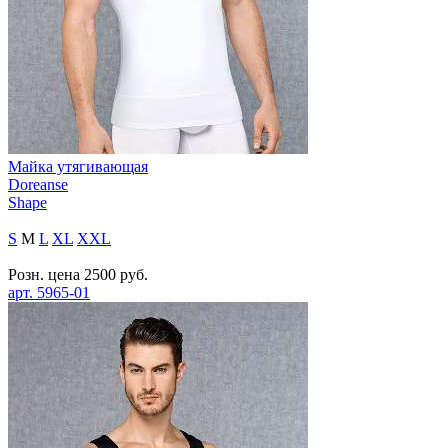
Майка утягивающая
Doreanse
Shape
S
M
L
XL
XXL
Розн. цена
2500
руб.
арт.
5965-01