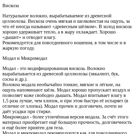
Вискоза
Натуральное волокно, вырабатываемое из древесной
целлюлозы. Вискоза очень мягкая и шелковистая на ощупь, за
что её иногда называют «древесным шёлком». В холод вискоза
хорошо удерживает тепло, а в жару охлаждает. Хорошо
«дышит» и отводит влагу.
Рекомендуется для повседневного ношения, в том числе и в
жаркую погоду.
Модал и Микромодал
Модал - это модифицированная вискоза. Волокно
вырабатывается из древесной целлюлозы (эвкалипт, бук,
сосна и др.).
Волокна модала необычайно тонкие, мягкие и лёгкие, на
ощупь напоминают шёлк. Модал хорошо пропускает воздух и
позволяет коже свободно дышать. Модал впитывает влагу в
1,5 раза лучше, чем хлопок, и при этом быстро её испаряет (в
отличие от хлопка). Модал прочен и долговечен, почти не
даёт усадки при стирке.
Микромодал - более утончённая версия модала. За счёт этого
материал приобретает ещё большую прочность, долговечность
и ещё более приятен для тела.
Модал и микромодал рекомендуются как для повседневного