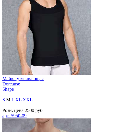
Майка утягивающая
Doreanse
Shape
S
M
L
XL
XXL
Розн. цена
2500
руб.
арт.
5950-09