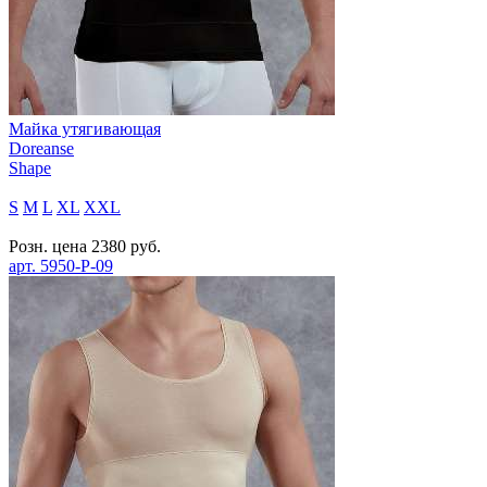
Майка утягивающая
Doreanse
Shape
S
M
L
XL
XXL
Розн. цена
2380
руб.
арт.
5950-P-09