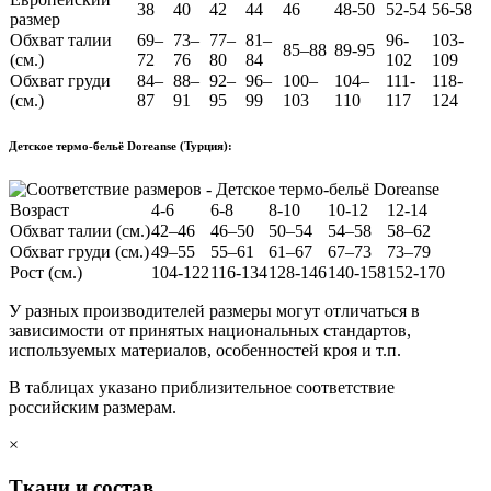
38
40
42
44
46
48-50
52-54
56-58
размер
Обхват талии
69–
73–
77–
81–
96-
103-
85–88
89-95
(см.)
72
76
80
84
102
109
Обхват груди
84–
88–
92–
96–
100–
104–
111-
118-
(см.)
87
91
95
99
103
110
117
124
Детское термо-бельё Doreanse (Турция):
Возраст
4-6
6-8
8-10
10-12
12-14
Обхват талии (см.)
42–46
46–50
50–54
54–58
58–62
Обхват груди (см.)
49–55
55–61
61–67
67–73
73–79
Рост (см.)
104-122
116-134
128-146
140-158
152-170
У разных производителей размеры могут отличаться в
зависимости от принятых национальных стандартов,
используемых материалов, особенностей кроя и т.п.
В таблицах указано приблизительное соответствие
российским размерам.
×
Ткани и состав