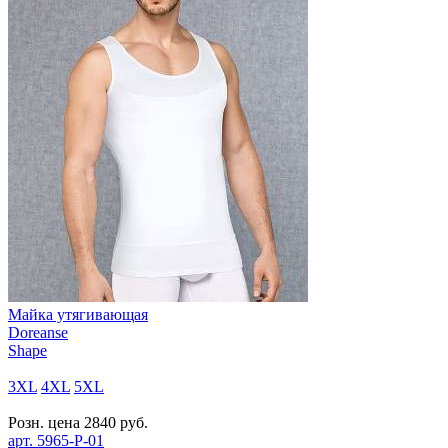
Майка утягивающая
Doreanse
Shape
3XL
4XL
5XL
Розн. цена
2840
руб.
арт.
5965-P-01