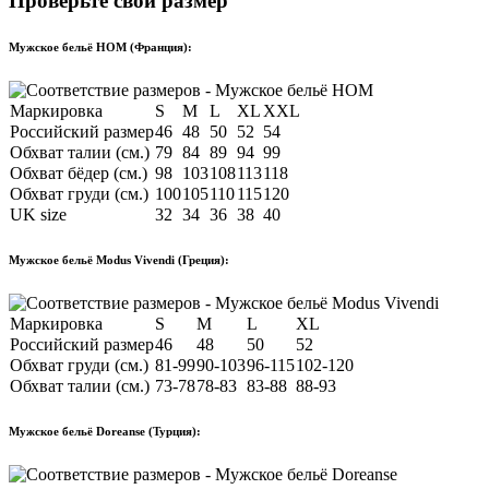
Проверьте свой размер
Мужское бельё HOM (Франция):
Маркировка
S
M
L
XL
XXL
Российский размер
46
48
50
52
54
Обхват талии (см.)
79
84
89
94
99
Обхват бёдер (см.)
98
103
108
113
118
Обхват груди (см.)
100
105
110
115
120
UK size
32
34
36
38
40
Мужское бельё Modus Vivendi (Греция):
Маркировка
S
M
L
XL
Российский размер
46
48
50
52
Обхват груди (см.)
81-99
90-103
96-115
102-120
Обхват талии (см.)
73-78
78-83
83-88
88-93
Мужское бельё Doreanse (Турция):