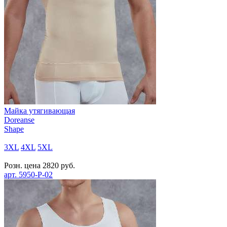
Майка утягивающая
Doreanse
Shape
3XL
4XL
5XL
Розн. цена
2820
руб.
арт.
5950-P-02