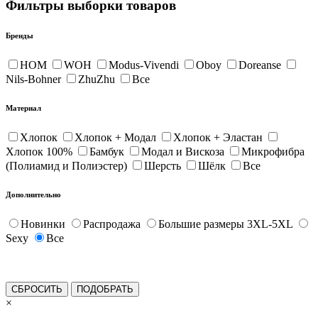
Фильтры выборки товаров
Бренды
HOM
WOH
Modus-Vivendi
Oboy
Doreanse
Nils-Bohner
ZhuZhu
Все
Материал
Хлопок
Хлопок + Модал
Хлопок + Эластан
Хлопок 100%
Бамбук
Модал и Вискоза
Микрофибра
(Полиамид и Полиэстер)
Шерсть
Шёлк
Все
Дополнительно
Новинки
Распродажа
Большие размеры 3XL-5XL
Sexy
Все
×