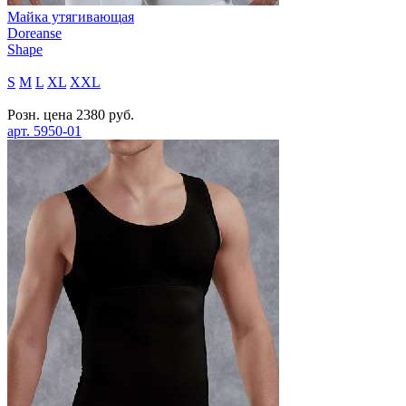
Майка утягивающая
Doreanse
Shape
S
M
L
XL
XXL
Розн. цена
2380
руб.
арт.
5950-01