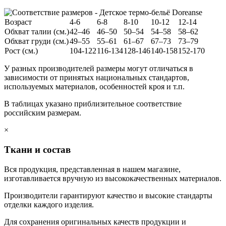
Возраст
4-6
6-8
8-10
10-12
12-14
Обхват талии (см.)
42–46
46–50
50–54
54–58
58–62
Обхват груди (см.)
49–55
55–61
61–67
67–73
73–79
Рост (см.)
104-122
116-134
128-146
140-158
152-170
У разных производителей размеры могут отличаться в
зависимости от принятых национальных стандартов,
используемых материалов, особенностей кроя и т.п.
В таблицах указано приблизительное соответствие
российским размерам.
×
Ткани и состав
Вся продукция, представленная в нашем магазине,
изготавливается вручную из высококачественных материалов.
Производители гарантируют качество и высокие стандарты
отделки каждого изделия.
Для сохранения оригинальных качеств продукции и