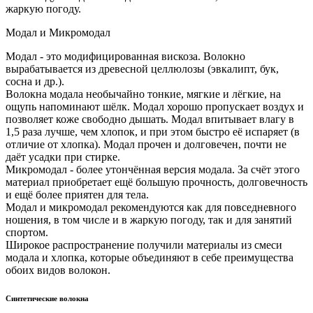
жаркую погоду.
Модал и Микромодал
Модал - это модифицированная вискоза. Волокно
вырабатывается из древесной целлюлозы (эвкалипт, бук,
сосна и др.).
Волокна модала необычайно тонкие, мягкие и лёгкие, на
ощупь напоминают шёлк. Модал хорошо пропускает воздух и
позволяет коже свободно дышать. Модал впитывает влагу в
1,5 раза лучше, чем хлопок, и при этом быстро её испаряет (в
отличие от хлопка). Модал прочен и долговечен, почти не
даёт усадки при стирке.
Микромодал - более утончённая версия модала. За счёт этого
материал приобретает ещё большую прочность, долговечность
и ещё более приятен для тела.
Модал и микромодал рекомендуются как для повседневного
ношения, в том числе и в жаркую погоду, так и для занятий
спортом.
Широкое распространение получили материалы из смеси
модала и хлопка, которые объединяют в себе преимущества
обоих видов волокон.
Синтетические волокна