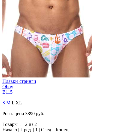
Плавки-стринги
Oboy
B115
S
M
L
XL
Розн. цена
3890
руб.
Товары 1 - 2 из 2
Начало | Пред. |
1
| След. | Конец