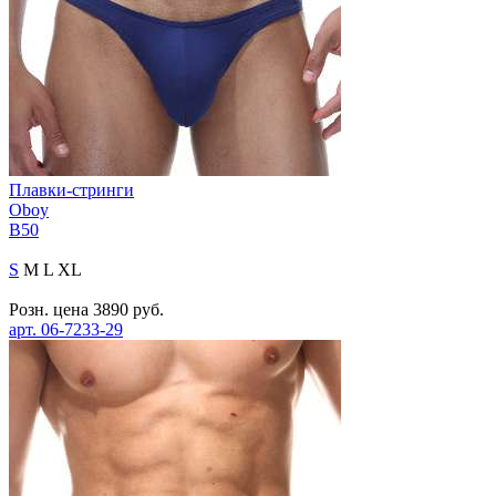
Плавки-стринги
Oboy
B50
S
M
L
XL
Розн. цена
3890
руб.
арт.
06-7233-29