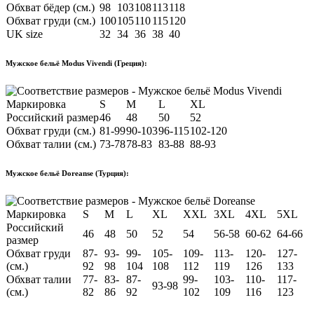
Обхват бёдер (см.)
98
103
108
113
118
Обхват груди (см.)
100
105
110
115
120
UK size
32
34
36
38
40
Мужское бельё Modus Vivendi (Греция):
Маркировка
S
M
L
XL
Российский размер
46
48
50
52
Обхват груди (см.)
81-99
90-103
96-115
102-120
Обхват талии (см.)
73-78
78-83
83-88
88-93
Мужское бельё Doreanse (Турция):
Маркировка
S
M
L
XL
XXL
3XL
4XL
5XL
Российский
46
48
50
52
54
56-58
60-62
64-66
размер
Обхват груди
87-
93-
99-
105-
109-
113-
120-
127-
(см.)
92
98
104
108
112
119
126
133
Обхват талии
77-
83-
87-
99-
103-
110-
117-
93-98
(см.)
82
86
92
102
109
116
123