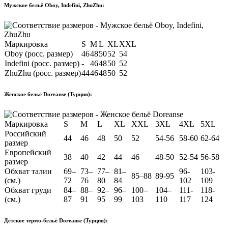
Мужское бельё Oboy, Indefini, ZhuZhu:
Маркировка
S
M
L
XL
XXL
Oboy (росс. размер)
46
48
50
52
54
Indefini (росс. размер)
-
46
48
50
52
ZhuZhu (росс. размер)
44
46
48
50
52
Женское бельё Doreanse (Турция):
Маркировка
S
M
L
XL
XXL
3XL
4XL
5XL
Российский
44
46
48
50
52
54-56
58-60
62-64
размер
Европейский
38
40
42
44
46
48-50
52-54
56-58
размер
Обхват талии
69–
73–
77–
81–
96-
103-
85–88
89-95
(см.)
72
76
80
84
102
109
Обхват груди
84–
88–
92–
96–
100–
104–
111-
118-
(см.)
87
91
95
99
103
110
117
124
Детское термо-бельё Doreanse (Турция):