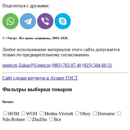
Поделиться с друзьями:
© «
Унгер
». Все права защищены, 2004–2026.
Любое использование материалов этого сайта допускается
только по предварительному согласованию.
unger.ru
Zakaz@Unger.ru
(985)
765 07 40
(925)
504 60 51
Сайт сделан вручную в Атлант ГОСТ
Фильтры выборки товаров
Бренды
HOM
WOH
Modus-Vivendi
Oboy
Doreanse
Nils-Bohner
ZhuZhu
Все