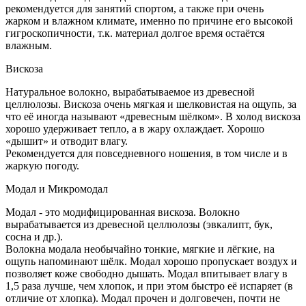
рекомендуется для занятий спортом, а также при очень
жарком и влажном климате, именно по причине его высокой
гигроскопичности, т.к. материал долгое время остаётся
влажным.
Вискоза
Натуральное волокно, вырабатываемое из древесной
целлюлозы. Вискоза очень мягкая и шелковистая на ощупь, за
что её иногда называют «древесным шёлком». В холод вискоза
хорошо удерживает тепло, а в жару охлаждает. Хорошо
«дышит» и отводит влагу.
Рекомендуется для повседневного ношения, в том числе и в
жаркую погоду.
Модал и Микромодал
Модал - это модифицированная вискоза. Волокно
вырабатывается из древесной целлюлозы (эвкалипт, бук,
сосна и др.).
Волокна модала необычайно тонкие, мягкие и лёгкие, на
ощупь напоминают шёлк. Модал хорошо пропускает воздух и
позволяет коже свободно дышать. Модал впитывает влагу в
1,5 раза лучше, чем хлопок, и при этом быстро её испаряет (в
отличие от хлопка). Модал прочен и долговечен, почти не