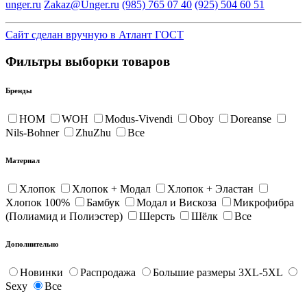
unger.ru
Zakaz@Unger.ru
(985)
765 07 40
(925)
504 60 51
Сайт сделан вручную в Атлант ГОСТ
Фильтры выборки товаров
Бренды
HOM
WOH
Modus-Vivendi
Oboy
Doreanse
Nils-Bohner
ZhuZhu
Все
Материал
Хлопок
Хлопок + Модал
Хлопок + Эластан
Хлопок 100%
Бамбук
Модал и Вискоза
Микрофибра
(Полиамид и Полиэстер)
Шерсть
Шёлк
Все
Дополнительно
Новинки
Распродажа
Большие размеры 3XL-5XL
Sexy
Все