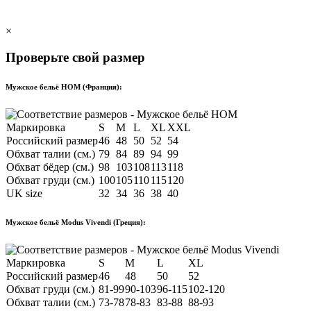
×
Проверьте свой размер
Мужское бельё HOM (Франция):
Маркировка
S
M
L
XL
XXL
Российский размер
46
48
50
52
54
Обхват талии (см.)
79
84
89
94
99
Обхват бёдер (см.)
98
103
108
113
118
Обхват груди (см.)
100
105
110
115
120
UK size
32
34
36
38
40
Мужское бельё Modus Vivendi (Греция):
Маркировка
S
M
L
XL
Российский размер
46
48
50
52
Обхват груди (см.)
81-99
90-103
96-115
102-120
Обхват талии (см.)
73-78
78-83
83-88
88-93