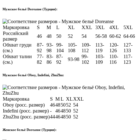
Мужское бельё Doreanse (Турция):
Маркировка
S
M
L
XL
XXL
3XL
4XL
5XL
Российский
46
48
50
52
54
56-58
60-62
64-66
размер
Обхват груди
87-
93-
99-
105-
109-
113-
120-
127-
(см.)
92
98
104
108
112
119
126
133
Обхват талии
77-
83-
87-
99-
103-
110-
117-
93-98
(см.)
82
86
92
102
109
116
123
Мужское бельё Oboy, Indefini, ZhuZhu:
Маркировка
S
M
L
XL
XXL
Oboy (росс. размер)
46
48
50
52
54
Indefini (росс. размер)
-
46
48
50
52
ZhuZhu (росс. размер)
44
46
48
50
52
Женское бельё Doreanse (Турция):