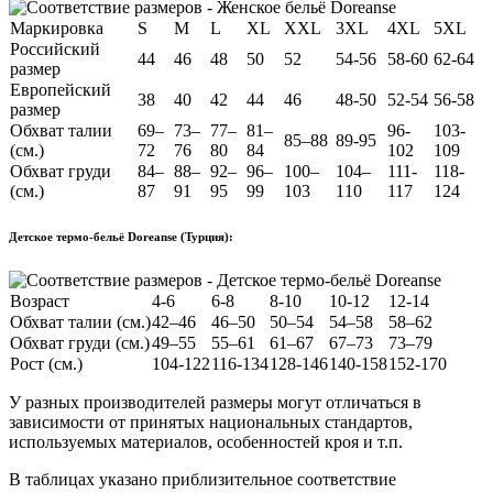
Маркировка
S
M
L
XL
XXL
3XL
4XL
5XL
Российский
44
46
48
50
52
54-56
58-60
62-64
размер
Европейский
38
40
42
44
46
48-50
52-54
56-58
размер
Обхват талии
69–
73–
77–
81–
96-
103-
85–88
89-95
(см.)
72
76
80
84
102
109
Обхват груди
84–
88–
92–
96–
100–
104–
111-
118-
(см.)
87
91
95
99
103
110
117
124
Детское термо-бельё Doreanse (Турция):
Возраст
4-6
6-8
8-10
10-12
12-14
Обхват талии (см.)
42–46
46–50
50–54
54–58
58–62
Обхват груди (см.)
49–55
55–61
61–67
67–73
73–79
Рост (см.)
104-122
116-134
128-146
140-158
152-170
У разных производителей размеры могут отличаться в
зависимости от принятых национальных стандартов,
используемых материалов, особенностей кроя и т.п.
В таблицах указано приблизительное соответствие