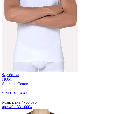
Футболка
HOM
Supreme Cotton
S
M
L
XL
XXL
Розн. цена
4750
руб.
арт.
40-1331-0004