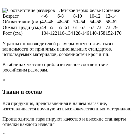
Возраст
4-6
6-8
8-10
10-12
12-14
Обхват талии (см.)
42–46
46–50
50–54
54–58
58–62
Обхват груди (см.)
49–55
55–61
61–67
67–73
73–79
Рост (см.)
104-122
116-134
128-146
140-158
152-170
У разных производителей размеры могут отличаться в
зависимости от принятых национальных стандартов,
используемых материалов, особенностей кроя и т.п.
В таблицах указано приблизительное соответствие
российским размерам.
×
Ткани и состав
Вся продукция, представленная в нашем магазине,
изготавливается вручную из высококачественных материалов.
Производители гарантируют качество и высокие стандарты
отделки каждого изделия.