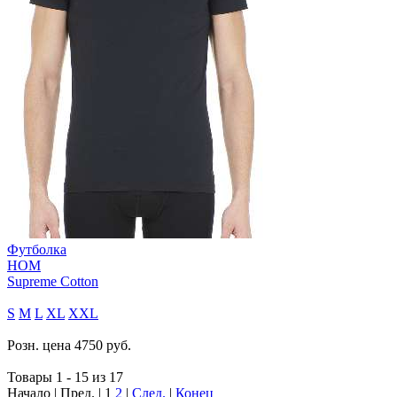
Футболка
HOM
Supreme Cotton
S
M
L
XL
XXL
Розн. цена
4750
руб.
Товары 1 - 15 из 17
Начало | Пред. |
1
2
|
След.
|
Конец