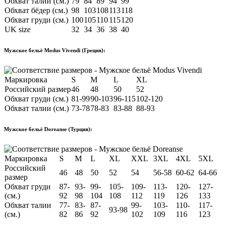
Обхват талии (см.)
79
84
89
94
99
Обхват бёдер (см.)
98
103
108
113
118
Обхват груди (см.)
100
105
110
115
120
UK size
32
34
36
38
40
Мужское бельё Modus Vivendi (Греция):
Маркировка
S
M
L
XL
Российский размер
46
48
50
52
Обхват груди (см.)
81-99
90-103
96-115
102-120
Обхват талии (см.)
73-78
78-83
83-88
88-93
Мужское бельё Doreanse (Турция):
Маркировка
S
M
L
XL
XXL
3XL
4XL
5XL
Российский
46
48
50
52
54
56-58
60-62
64-66
размер
Обхват груди
87-
93-
99-
105-
109-
113-
120-
127-
(см.)
92
98
104
108
112
119
126
133
Обхват талии
77-
83-
87-
99-
103-
110-
117-
93-98
(см.)
82
86
92
102
109
116
123