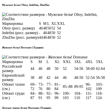
Мужское бельё Oboy, Indefini, ZhuZhu:
Маркировка
S
M
L
XL
XXL
Oboy (росс. размер)
46
48
50
52
54
Indefini (росс. размер)
-
46
48
50
52
ZhuZhu (росс. размер)
44
46
48
50
52
Женское бельё Doreanse (Турция):
Маркировка
S
M
L
XL
XXL
3XL
4XL
5XL
Российский
44
46
48
50
52
54-56
58-60
62-64
размер
Европейский
38
40
42
44
46
48-50
52-54
56-58
размер
Обхват талии
69–
73–
77–
81–
96-
103-
85–88
89-95
(см.)
72
76
80
84
102
109
Обхват груди
84–
88–
92–
96–
100–
104–
111-
118-
(см.)
87
91
95
99
103
110
117
124
Детское термо-бельё Doreanse (Турция):