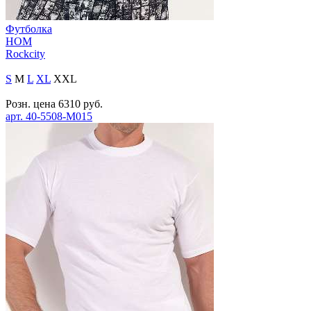
Футболка
HOM
Rockcity
S
M
L
XL
XXL
Розн. цена
6310
руб.
арт.
40-5508-M015