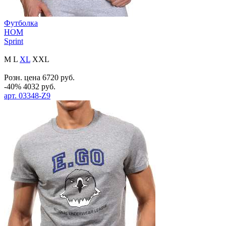
Футболка
HOM
Sprint
M
L
XL
XXL
Розн. цена
6720
руб.
-40%
4032
руб.
арт.
03348-Z9