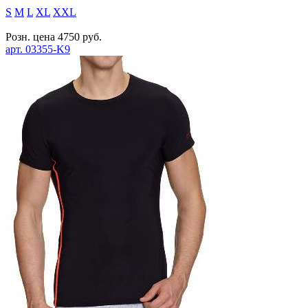
S
M
L
XL
XXL
Розн. цена
4750
руб.
арт.
03355-K9