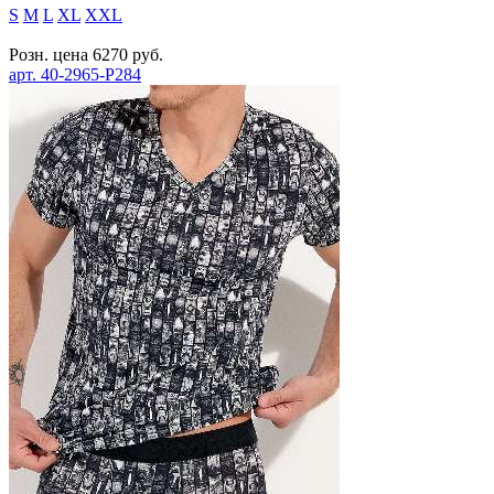
S
M
L
XL
XXL
Розн. цена
6270
руб.
арт.
40-2965-P284