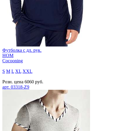
Футболка с дл. рук.
HOM
Cocooning
S
M
L
XL
XXL
Розн. цена
6060
руб.
арт.
03318-Z9