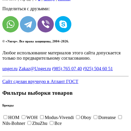
Поделиться с друзьями:
© «
Унгер
». Все права защищены, 2004–2026.
Любое использование материалов этого сайта допускается
только по предварительному согласованию.
unger.ru
Zakaz@Unger.ru
(985)
765 07 40
(925)
504 60 51
Сайт сделан вручную в Атлант ГОСТ
Фильтры выборки товаров
Бренды
HOM
WOH
Modus-Vivendi
Oboy
Doreanse
Nils-Bohner
ZhuZhu
Все