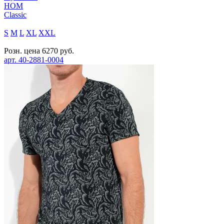
HOM
Classic
S
M
L
XL
XXL
Розн. цена
6270
руб.
арт.
40-2881-0004