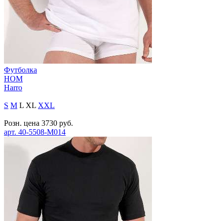
Футболка
HOM
Harro
S
M
L
XL
XXL
Розн. цена
3730
руб.
арт.
40-5508-M014