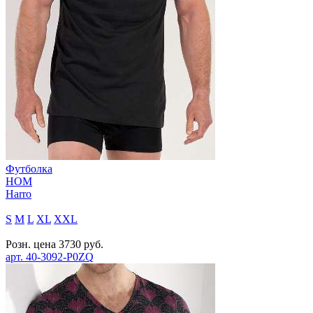
Футболка
HOM
Harro
S
M
L
XL
XXL
Розн. цена
3730
руб.
арт.
40-3092-P0ZQ