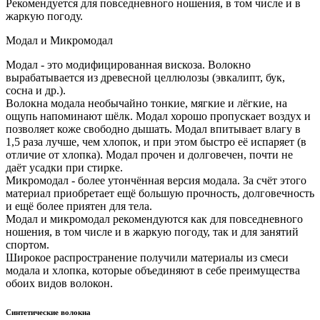
Рекомендуется для повседневного ношения, в том числе и в
жаркую погоду.
Модал и Микромодал
Модал - это модифицированная вискоза. Волокно
вырабатывается из древесной целлюлозы (эвкалипт, бук,
сосна и др.).
Волокна модала необычайно тонкие, мягкие и лёгкие, на
ощупь напоминают шёлк. Модал хорошо пропускает воздух и
позволяет коже свободно дышать. Модал впитывает влагу в
1,5 раза лучше, чем хлопок, и при этом быстро её испаряет (в
отличие от хлопка). Модал прочен и долговечен, почти не
даёт усадки при стирке.
Микромодал - более утончённая версия модала. За счёт этого
материал приобретает ещё большую прочность, долговечность
и ещё более приятен для тела.
Модал и микромодал рекомендуются как для повседневного
ношения, в том числе и в жаркую погоду, так и для занятий
спортом.
Широкое распространение получили материалы из смеси
модала и хлопка, которые объединяют в себе преимущества
обоих видов волокон.
Синтетические волокна