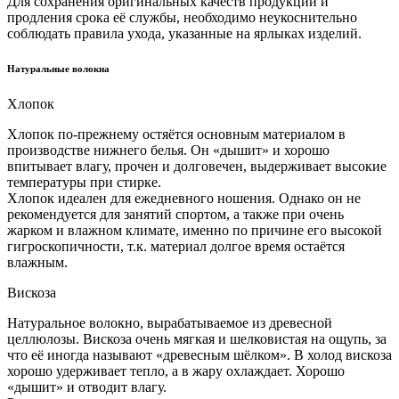
Для сохранения оригинальных качеств продукции и
продления срока её службы, необходимо неукоснительно
соблюдать правила ухода, указанные на ярлыках изделий.
Натуральные волокна
Хлопок
Хлопок по-прежнему остяётся основным материалом в
производстве нижнего белья. Он «дышит» и хорошо
впитывает влагу, прочен и долговечен, выдерживает высокие
температуры при стирке.
Хлопок идеален для ежедневного ношения. Однако он не
рекомендуется для занятий спортом, а также при очень
жарком и влажном климате, именно по причине его высокой
гигроскопичности, т.к. материал долгое время остаётся
влажным.
Вискоза
Натуральное волокно, вырабатываемое из древесной
целлюлозы. Вискоза очень мягкая и шелковистая на ощупь, за
что её иногда называют «древесным шёлком». В холод вискоза
хорошо удерживает тепло, а в жару охлаждает. Хорошо
«дышит» и отводит влагу.