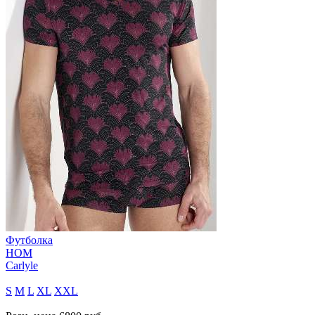
Футболка
HOM
Carlyle
S
M
L
XL
XXL