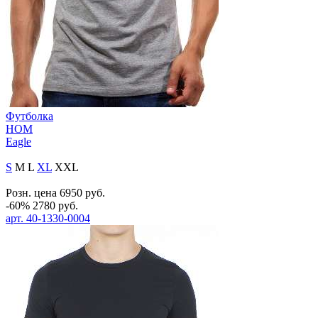
Футболка
HOM
Eagle
S
M
L
XL
XXL
Розн. цена
6950
руб.
-60%
2780
руб.
арт.
40-1330-0004