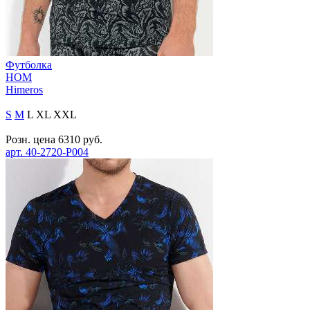
Футболка
HOM
Himeros
S
M
L
XL
XXL
Розн. цена
6310
руб.
арт.
40-2720-P004