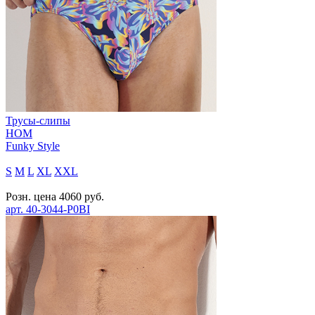
Трусы-слипы
HOM
Funky Style
S
M
L
XL
XXL
Розн. цена
4060
руб.
арт.
40-3044-P0BI