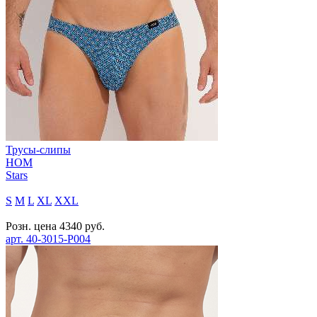
Трусы-слипы
HOM
Stars
S
M
L
XL
XXL
Розн. цена
4340
руб.
арт.
40-3015-P004