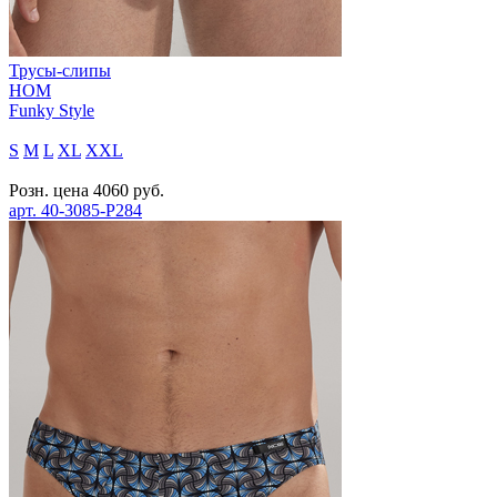
Трусы-слипы
HOM
Funky Style
S
M
L
XL
XXL
Розн. цена
4060
руб.
арт.
40-3085-P284