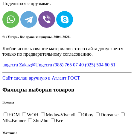
Поделиться с друзьями:
© «
Унгер
». Все права защищены, 2004–2026.
Любое использование материалов этого сайта допускается
только по предварительному согласованию.
unger.ru
Zakaz@Unger.ru
(985)
765 07 40
(925)
504 60 51
Сайт сделан вручную в Атлант ГОСТ
Фильтры выборки товаров
Бренды
HOM
WOH
Modus-Vivendi
Oboy
Doreanse
Nils-Bohner
ZhuZhu
Все
Материал