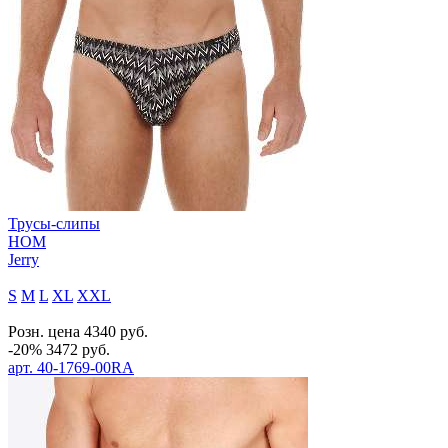
Трусы-слипы
HOM
Jerry
S
M
L
XL
XXL
Розн. цена
4340
руб.
-20%
3472
руб.
арт.
40-1769-00RA