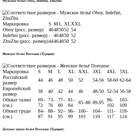
Мужское бельё Oboy, Indefini, ZhuZhu:
Маркировка
S
M
L
XL
XXL
Oboy (росс. размер)
46
48
50
52
54
Indefini (росс. размер)
-
46
48
50
52
ZhuZhu (росс. размер)
44
46
48
50
52
Женское бельё Doreanse (Турция):
Маркировка
S
M
L
XL
XXL
3XL
4XL
5XL
Российский
44
46
48
50
52
54-56
58-60
62-64
размер
Европейский
38
40
42
44
46
48-50
52-54
56-58
размер
Обхват талии
69–
73–
77–
81–
96-
103-
85–88
89-95
(см.)
72
76
80
84
102
109
Обхват груди
84–
88–
92–
96–
100–
104–
111-
118-
(см.)
87
91
95
99
103
110
117
124
Детское термо-бельё Doreanse (Турция):