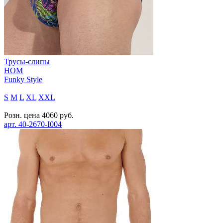
Трусы-слипы
HOM
Funky Style
S
M
L
XL
XXL
Розн. цена
4060
руб.
арт.
40-2670-I004