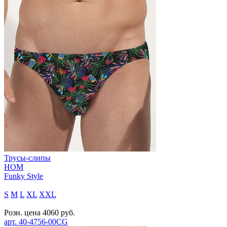
Трусы-слипы
HOM
Funky Style
S
M
L
XL
XXL
Розн. цена
4060
руб.
арт.
40-4756-00CG