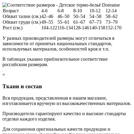
Возраст
4-6
6-8
8-10
10-12
12-14
Обхват талии (см.)
42–46
46–50
50–54
54–58
58–62
Обхват груди (см.)
49–55
55–61
61–67
67–73
73–79
Рост (см.)
104-122
116-134
128-146
140-158
152-170
У разных производителей размеры могут отличаться в
зависимости от принятых национальных стандартов,
используемых материалов, особенностей кроя и т.п.
В таблицах указано приблизительное соответствие
российским размерам.
×
Ткани и состав
Вся продукция, представленная в нашем магазине,
изготавливается вручную из высококачественных материалов.
Производители гарантируют качество и высокие стандарты
отделки каждого изделия.
Для сохранения оригинальных качеств продукции и