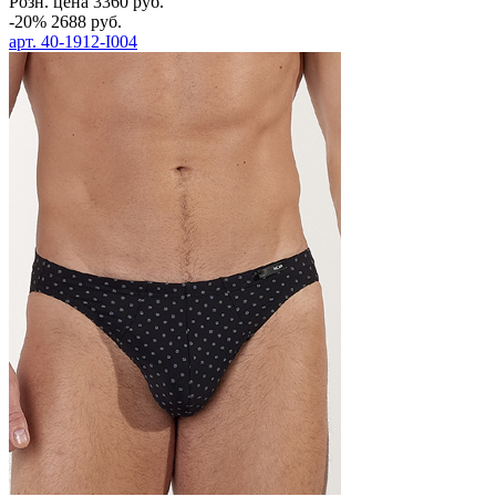
Розн. цена
3360
руб.
-20%
2688
руб.
арт.
40-1912-I004