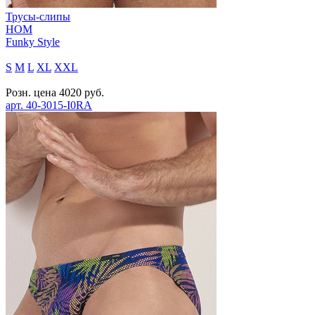
Трусы-слипы
HOM
Funky Style
S
M
L
XL
XXL
Розн. цена
4020
руб.
арт.
40-3015-I0RA