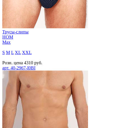
Трусы-слипы
HOM
Max
S
M
L
XL
XXL
Розн. цена
4310
руб.
арт.
40-2967-I0BI