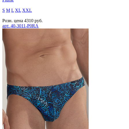
S
M
L
XL
XXL
Розн. цена
4310
руб.
арт.
40-3011-P0RA