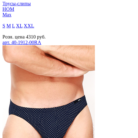
Трусы-слипы
HOM
Max
S
M
L
XL
XXL
Розн. цена
4310
руб.
арт.
40-1912-00RA