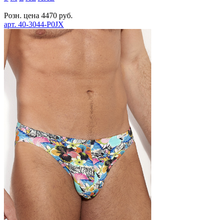
Розн. цена
4470
руб.
арт.
40-3044-P0JX