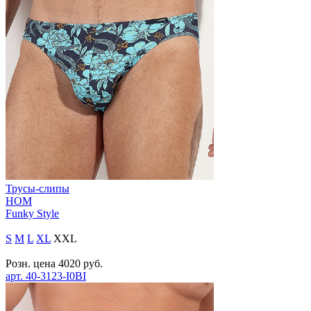
Трусы-слипы
HOM
Funky Style
S
M
L
XL
XXL
Розн. цена
4020
руб.
арт.
40-3123-I0BI