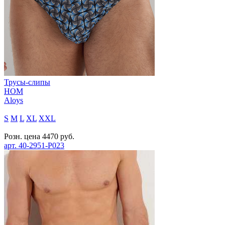
Трусы-слипы
HOM
Aloys
S
M
L
XL
XXL
Розн. цена
4470
руб.
арт.
40-2951-P023