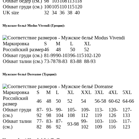
Обхват бёдер (см.)
98
103
108
113
118
Обхват груди (см.)
100
105
110
115
120
UK size
32
34
36
38
40
Мужское бельё Modus Vivendi (Греция):
Маркировка
S
M
L
XL
Российский размер
46
48
50
52
Обхват груди (см.)
81-99
90-103
96-115
102-120
Обхват талии (см.)
73-78
78-83
83-88
88-93
Мужское бельё Doreanse (Турция):
Маркировка
S
M
L
XL
XXL
3XL
4XL
5XL
Российский
46
48
50
52
54
56-58
60-62
64-66
размер
Обхват груди
87-
93-
99-
105-
109-
113-
120-
127-
(см.)
92
98
104
108
112
119
126
133
Обхват талии
77-
83-
87-
99-
103-
110-
117-
93-98
(см.)
82
86
92
102
109
116
123