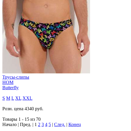
Трусы-слипы
HOM
Butterfly
S
M
L
XL
XXL
Розн. цена
4340
руб.
Товары 1 - 15 из 70
Начало | Пред. |
1
2
3
4
5
|
След.
|
Конец