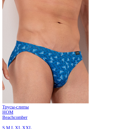
Трусы-слипы
HOM
Beachcomber
S
M
L
XL
XXL