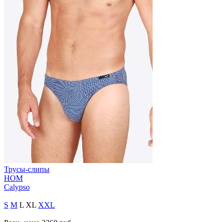
Трусы-слипы
HOM
Calypso
S
M
L
XL
XXL