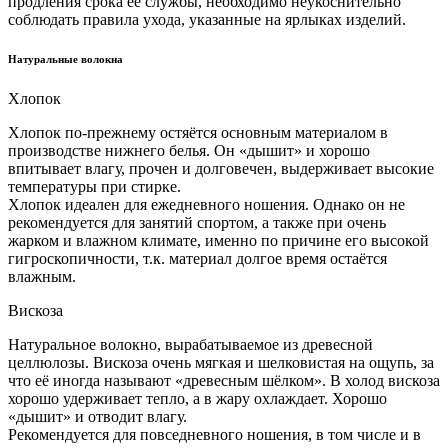
продления срока её службы, необходимо неукоснительно
соблюдать правила ухода, указанные на ярлыках изделий.
Натуральные волокна
Хлопок
Хлопок по-прежнему остяётся основным материалом в
производстве нижнего белья. Он «дышит» и хорошо
впитывает влагу, прочен и долговечен, выдерживает высокие
температуры при стирке.
Хлопок идеален для ежедневного ношения. Однако он не
рекомендуется для занятий спортом, а также при очень
жарком и влажном климате, именно по причине его высокой
гигроскопичности, т.к. материал долгое время остаётся
влажным.
Вискоза
Натуральное волокно, вырабатываемое из древесной
целлюлозы. Вискоза очень мягкая и шелковистая на ощупь, за
что её иногда называют «древесным шёлком». В холод вискоза
хорошо удерживает тепло, а в жару охлаждает. Хорошо
«дышит» и отводит влагу.
Рекомендуется для повседневного ношения, в том числе и в