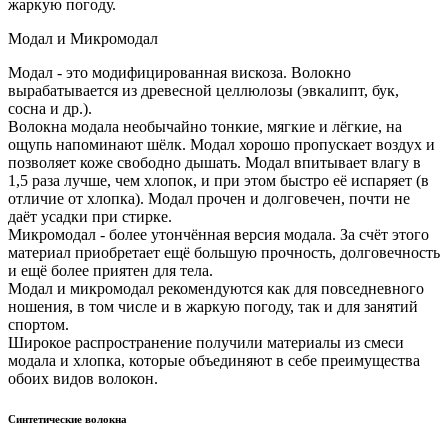
жаркую погоду.
Модал и Микромодал
Модал - это модифицированная вискоза. Волокно
вырабатывается из древесной целлюлозы (эвкалипт, бук,
сосна и др.).
Волокна модала необычайно тонкие, мягкие и лёгкие, на
ощупь напоминают шёлк. Модал хорошо пропускает воздух и
позволяет коже свободно дышать. Модал впитывает влагу в
1,5 раза лучше, чем хлопок, и при этом быстро её испаряет (в
отличие от хлопка). Модал прочен и долговечен, почти не
даёт усадки при стирке.
Микромодал - более утончённая версия модала. За счёт этого
материал приобретает ещё большую прочность, долговечность
и ещё более приятен для тела.
Модал и микромодал рекомендуются как для повседневного
ношения, в том числе и в жаркую погоду, так и для занятий
спортом.
Широкое распространение получили материалы из смеси
модала и хлопка, которые объединяют в себе преимущества
обоих видов волокон.
Синтетические волокна