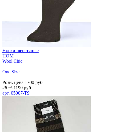
Носки шерстяные
HOM
Wool Chic
One Size
Розн. цена
1700
руб.
-30%
1190
руб.
арт.
05007-T9