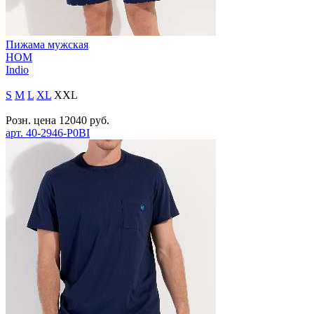
Пижама мужская
HOM
Indio
S
M
L
XL
XXL
Розн. цена
12040
руб.
арт.
40-2946-P0BI