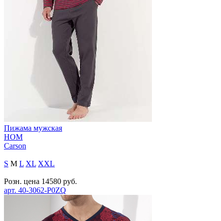
Пижама мужская
HOM
Carson
S
M
L
XL
XXL
Розн. цена
14580
руб.
арт.
40-3062-P0ZQ