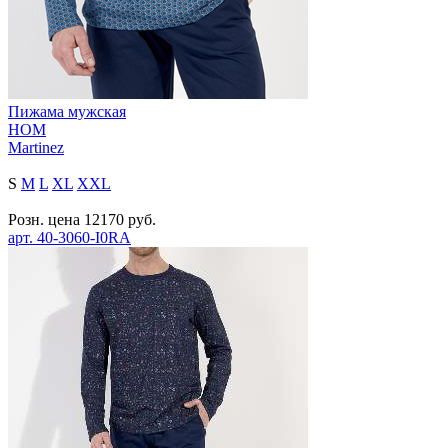
Пижама мужская
HOM
Martinez
S
M
L
XL
XXL
Розн. цена
12170
руб.
арт.
40-3060-I0RA