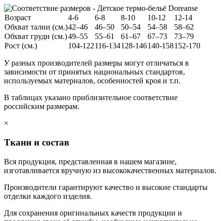
Возраст
4-6
6-8
8-10
10-12
12-14
Обхват талии (см.)
42–46
46–50
50–54
54–58
58–62
Обхват груди (см.)
49–55
55–61
61–67
67–73
73–79
Рост (см.)
104-122
116-134
128-146
140-158
152-170
У разных производителей размеры могут отличаться в
зависимости от принятых национальных стандартов,
используемых материалов, особенностей кроя и т.п.
В таблицах указано приблизительное соответствие
российским размерам.
×
Ткани и состав
Вся продукция, представленная в нашем магазине,
изготавливается вручную из высококачественных материалов.
Производители гарантируют качество и высокие стандарты
отделки каждого изделия.
Для сохранения оригинальных качеств продукции и