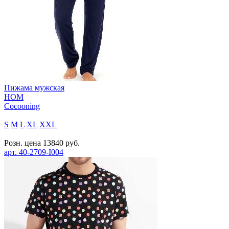
Пижама мужская
HOM
Cocooning
S
M
L
XL
XXL
Розн. цена
13840
руб.
арт.
40-2709-I004