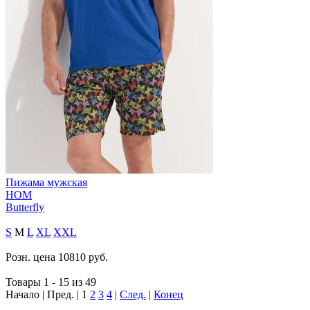
Пижама мужская
HOM
Butterfly
S
M
L
XL
XXL
Розн. цена
10810
руб.
Товары 1 - 15 из 49
Начало | Пред. |
1
2
3
4
|
След.
|
Конец