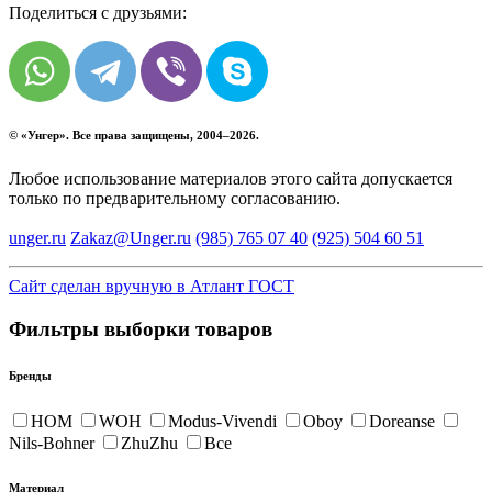
Поделиться с друзьями:
© «
Унгер
». Все права защищены, 2004–2026.
Любое использование материалов этого сайта допускается
только по предварительному согласованию.
unger.ru
Zakaz@Unger.ru
(985)
765 07 40
(925)
504 60 51
Сайт сделан вручную в Атлант ГОСТ
Фильтры выборки товаров
Бренды
HOM
WOH
Modus-Vivendi
Oboy
Doreanse
Nils-Bohner
ZhuZhu
Все
Материал