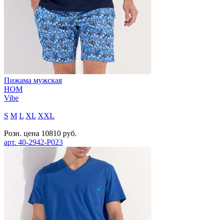
Пижама мужская
HOM
Vibe
S
M
L
XL
XXL
Розн. цена
10810
руб.
арт.
40-2942-P023