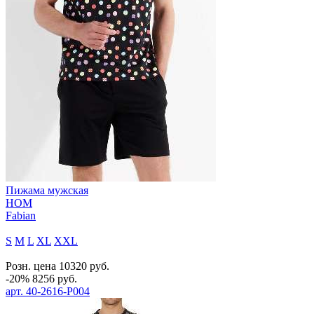
Пижама мужская
HOM
Fabian
S
M
L
XL
XXL
Розн. цена
10320
руб.
-20%
8256
руб.
арт.
40-2616-P004