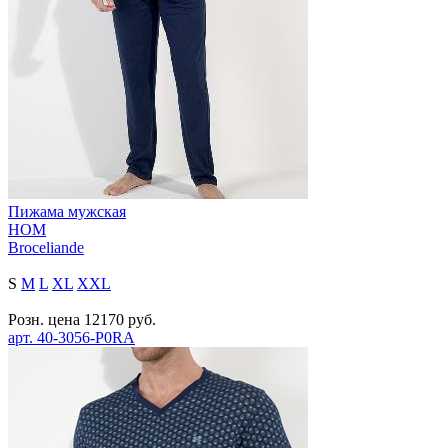
Пижама мужская
HOM
Broceliande
S
M
L
XL
XXL
Розн. цена
12170
руб.
арт.
40-3056-P0RA