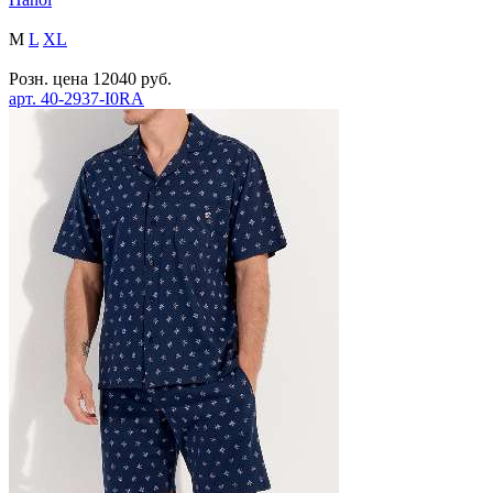
M
L
XL
Розн. цена
12040
руб.
арт.
40-2937-I0RA