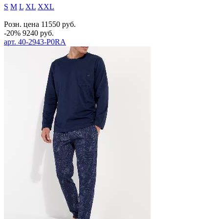
S
M
L
XL
XXL
Розн. цена
11550
руб.
-20%
9240
руб.
арт.
40-2943-P0RA