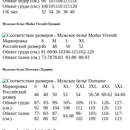
Обхват бёдер (см.)
98
103
108
113
118
Обхват груди (см.)
100
105
110
115
120
UK size
32
34
36
38
40
Мужское бельё Modus Vivendi (Греция):
Маркировка
S
M
L
XL
Российский размер
46
48
50
52
Обхват груди (см.)
81-99
90-103
96-115
102-120
Обхват талии (см.)
73-78
78-83
83-88
88-93
Мужское бельё Doreanse (Турция):
Маркировка
S
M
L
XL
XXL
3XL
4XL
5XL
Российский
46
48
50
52
54
56-58
60-62
64-66
размер
Обхват груди
87-
93-
99-
105-
109-
113-
120-
127-
(см.)
92
98
104
108
112
119
126
133
Обхват талии
77-
83-
87-
99-
103-
110-
117-
93-98
(см.)
82
86
92
102
109
116
123