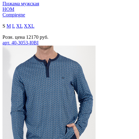
Пижама мужская
HOM
Compiegne
S
M
L
XL
XXL
Розн. цена
12170
руб.
арт.
40-3053-I0BI