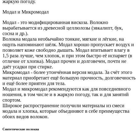
жаркую погоду.
Модал и Микромодал
Модал - это модифицированная вискоза. Волокно
вырабатывается из древесной целлюлозы (эвкалипт, бук,
сосна и др.).
Волокна модала необычайно тонкие, мягкие и лёгкие, на
ощупь напоминают шёлк. Модал хорошо пропускает воздух и
позволяет коже свободно дышать. Модал впитывает влагу в
1,5 раза лучше, чем хлопок, и при этом быстро её испаряет (в
отличие от хлопка). Модал прочен и долговечен, почти не
даёт усадки при стирке.
Микромодал - более утончённая версия модала. За счёт этого
материал приобретает ещё большую прочность, долговечность
и ещё более приятен для тела.
Модал и микромодал рекомендуются как для повседневного
ношения, в том числе и в жаркую погоду, так и для занятий
спортом.
Широкое распространение получили материалы из смеси
модала и хлопка, которые объединяют в себе преимущества
обоих видов волокон.
Синтетические волокна