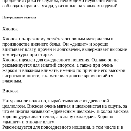
продления срока её службы, необходимо неукоснительно
соблюдать правила ухода, указанные на ярлыках изделий.
Натуральные волокна
Хлопок
Хлопок по-прежнему остяётся основным материалом в
производстве нижнего белья. Он «дышит» и хорошо
впитывает влагу, прочен и долговечен, выдерживает высокие
температуры при стирке.
Хлопок идеален для ежедневного ношения. Однако он не
рекомендуется для занятий спортом, а также при очень
жарком и влажном климате, именно по причине его высокой
гигроскопичности, т.к. материал долгое время остаётся
влажным.
Вискоза
Натуральное волокно, вырабатываемое из древесной
целлюлозы. Вискоза очень мягкая и шелковистая на ощупь, за
что её иногда называют «древесным шёлком». В холод вискоза
хорошо удерживает тепло, а в жару охлаждает. Хорошо
«дышит» и отводит влагу.
Рекомендуется для повседневного ношения, в том числе и в