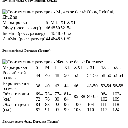
Мужское бельё Oboy, Indefini, ZhuZhu:
Маркировка
S
M
L
XL
XXL
Oboy (росс. размер)
46
48
50
52
54
Indefini (росс. размер)
-
46
48
50
52
ZhuZhu (росс. размер)
44
46
48
50
52
Женское бельё Doreanse (Турция):
Маркировка
S
M
L
XL
XXL
3XL
4XL
5XL
Российский
44
46
48
50
52
54-56
58-60
62-64
размер
Европейский
38
40
42
44
46
48-50
52-54
56-58
размер
Обхват талии
69–
73–
77–
81–
96-
103-
85–88
89-95
(см.)
72
76
80
84
102
109
Обхват груди
84–
88–
92–
96–
100–
104–
111-
118-
(см.)
87
91
95
99
103
110
117
124
Детское термо-бельё Doreanse (Турция):