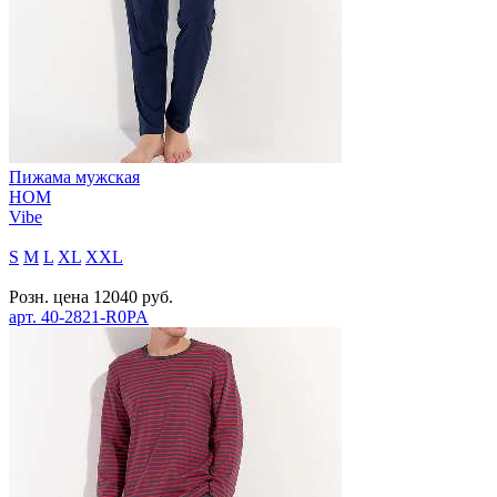
Пижама мужская
HOM
Vibe
S
M
L
XL
XXL
Розн. цена
12040
руб.
арт.
40-2821-R0PA