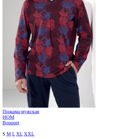
Пижама мужская
HOM
Bouquet
S
M
L
XL
XXL