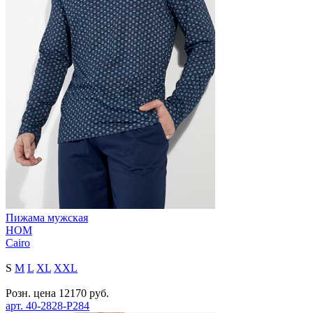
Пижама мужская
HOM
Cairo
S
M
L
XL
XXL
Розн. цена
12170
руб.
арт.
40-2828-P284