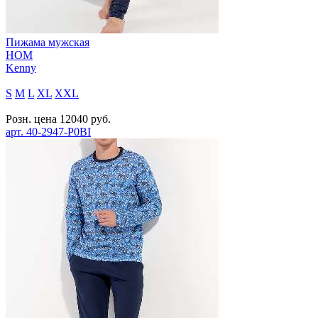
Пижама мужская
HOM
Kenny
S
M
L
XL
XXL
Розн. цена
12040
руб.
арт.
40-2947-P0BI