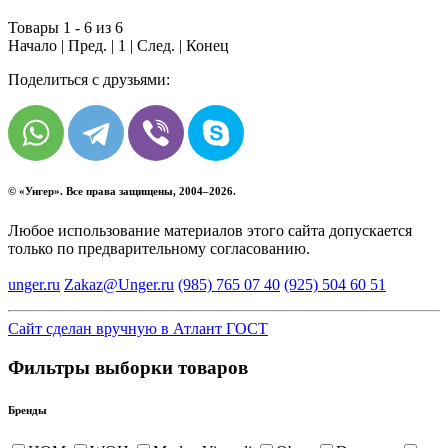
Товары 1 - 6 из 6
Начало | Пред. |
1
| След. | Конец
Поделиться с друзьями:
© «
Унгер
». Все права защищены, 2004–2026.
Любое использование материалов этого сайта допускается
только по предварительному согласованию.
unger.ru
Zakaz@Unger.ru
(985)
765 07 40
(925)
504 60 51
Сайт сделан вручную в Атлант ГОСТ
Фильтры выборки товаров
Бренды