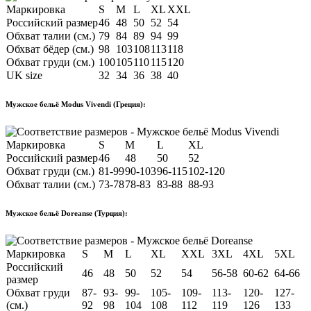
Маркировка
S
M
L
XL
XXL
Российский размер
46
48
50
52
54
Обхват талии (см.)
79
84
89
94
99
Обхват бёдер (см.)
98
103
108
113
118
Обхват груди (см.)
100
105
110
115
120
UK size
32
34
36
38
40
Мужское бельё Modus Vivendi (Греция):
Маркировка
S
M
L
XL
Российский размер
46
48
50
52
Обхват груди (см.)
81-99
90-103
96-115
102-120
Обхват талии (см.)
73-78
78-83
83-88
88-93
Мужское бельё Doreanse (Турция):
Маркировка
S
M
L
XL
XXL
3XL
4XL
5XL
Российский
46
48
50
52
54
56-58
60-62
64-66
размер
Обхват груди
87-
93-
99-
105-
109-
113-
120-
127-
(см.)
92
98
104
108
112
119
126
133