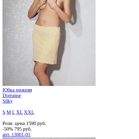
Юбка нижняя
Doreanse
Silky
S
M
L
XL
XXL
Розн. цена
1590
руб.
-50%
795
руб.
арт.
13001-01