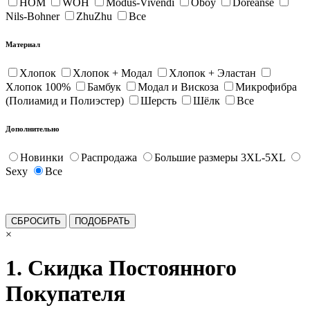
HOM
WOH
Modus-Vivendi
Oboy
Doreanse
Nils-Bohner
ZhuZhu
Все
Материал
Хлопок
Хлопок + Модал
Хлопок + Эластан
Хлопок 100%
Бамбук
Модал и Вискоза
Микрофибра
(Полиамид и Полиэстер)
Шерсть
Шёлк
Все
Дополнительно
Новинки
Распродажа
Большие размеры 3XL-5XL
Sexy
Все
×
1. Скидка Постоянного
Покупателя