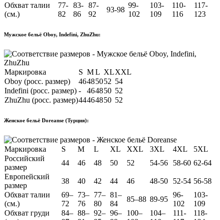
Обхват талии
77-
83-
87-
99-
103-
110-
117-
93-98
(см.)
82
86
92
102
109
116
123
Мужское бельё Oboy, Indefini, ZhuZhu:
Маркировка
S
M
L
XL
XXL
Oboy (росс. размер)
46
48
50
52
54
Indefini (росс. размер)
-
46
48
50
52
ZhuZhu (росс. размер)
44
46
48
50
52
Женское бельё Doreanse (Турция):
Маркировка
S
M
L
XL
XXL
3XL
4XL
5XL
Российский
44
46
48
50
52
54-56
58-60
62-64
размер
Европейский
38
40
42
44
46
48-50
52-54
56-58
размер
Обхват талии
69–
73–
77–
81–
96-
103-
85–88
89-95
(см.)
72
76
80
84
102
109
Обхват груди
84–
88–
92–
96–
100–
104–
111-
118-