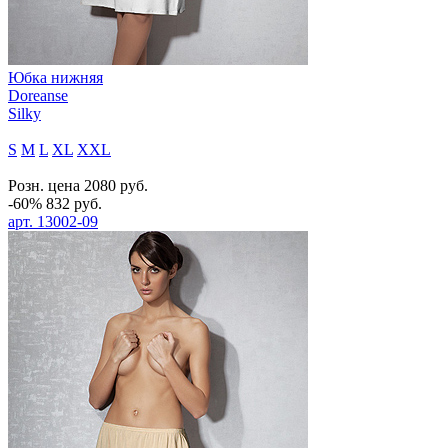
Юбка нижняя
Doreanse
Silky
S
M
L
XL
XXL
Розн. цена
2080
руб.
-60%
832
руб.
арт.
13002-09