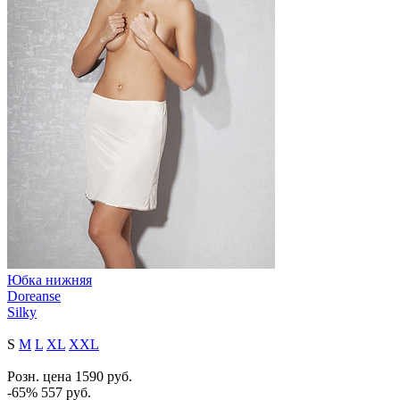
Юбка нижняя
Doreanse
Silky
S
M
L
XL
XXL
Розн. цена
1590
руб.
-65%
557
руб.