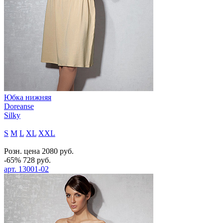
Юбка нижняя
Doreanse
Silky
S
M
L
XL
XXL
Розн. цена
2080
руб.
-65%
728
руб.
арт.
13001-02