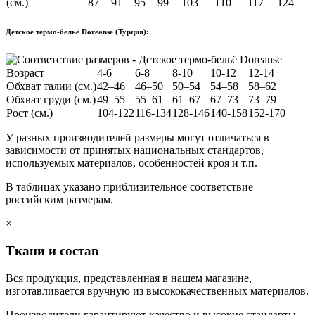
(см.)
87
91
95
99
103
110
117
124
Детское термо-бельё Doreanse (Турция):
Возраст
4-6
6-8
8-10
10-12
12-14
Обхват талии (см.)
42–46
46–50
50–54
54–58
58–62
Обхват груди (см.)
49–55
55–61
61–67
67–73
73–79
Рост (см.)
104-122
116-134
128-146
140-158
152-170
У разных производителей размеры могут отличаться в
зависимости от принятых национальных стандартов,
используемых материалов, особенностей кроя и т.п.
В таблицах указано приблизительное соответствие
российским размерам.
×
Ткани и состав
Вся продукция, представленная в нашем магазине,
изготавливается вручную из высококачественных материалов.
Производители гарантируют качество и высокие стандарты