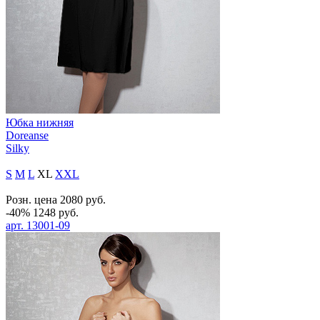
Юбка нижняя
Doreanse
Silky
S
M
L
XL
XXL
Розн. цена
2080
руб.
-40%
1248
руб.
арт.
13001-09