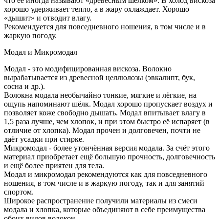
что её иногда называют «древесным шёлком». В холод вискоза
хорошо удерживает тепло, а в жару охлаждает. Хорошо
«дышит» и отводит влагу.
Рекомендуется для повседневного ношения, в том числе и в
жаркую погоду.
Модал и Микромодал
Модал - это модифицированная вискоза. Волокно
вырабатывается из древесной целлюлозы (эвкалипт, бук,
сосна и др.).
Волокна модала необычайно тонкие, мягкие и лёгкие, на
ощупь напоминают шёлк. Модал хорошо пропускает воздух и
позволяет коже свободно дышать. Модал впитывает влагу в
1,5 раза лучше, чем хлопок, и при этом быстро её испаряет (в
отличие от хлопка). Модал прочен и долговечен, почти не
даёт усадки при стирке.
Микромодал - более утончённая версия модала. За счёт этого
материал приобретает ещё большую прочность, долговечность
и ещё более приятен для тела.
Модал и микромодал рекомендуются как для повседневного
ношения, в том числе и в жаркую погоду, так и для занятий
спортом.
Широкое распространение получили материалы из смеси
модала и хлопка, которые объединяют в себе преимущества
обоих видов волокон.