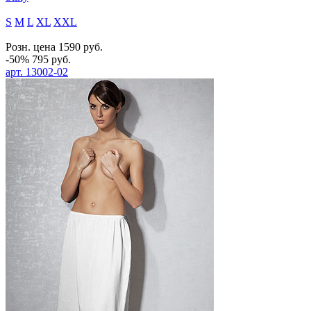
S
M
L
XL
XXL
Розн. цена
1590
руб.
-50%
795
руб.
арт.
13002-02