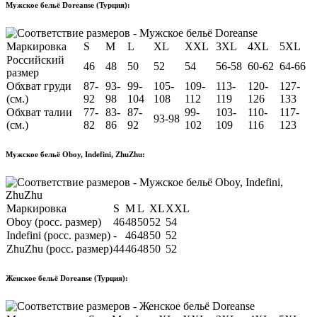
Мужское бельё Doreanse (Турция):
Маркировка
S
M
L
XL
XXL
3XL
4XL
5XL
Российский
46
48
50
52
54
56-58
60-62
64-66
размер
Обхват груди
87-
93-
99-
105-
109-
113-
120-
127-
(см.)
92
98
104
108
112
119
126
133
Обхват талии
77-
83-
87-
99-
103-
110-
117-
93-98
(см.)
82
86
92
102
109
116
123
Мужское бельё Oboy, Indefini, ZhuZhu:
Маркировка
S
M
L
XL
XXL
Oboy (росс. размер)
46
48
50
52
54
Indefini (росс. размер)
-
46
48
50
52
ZhuZhu (росс. размер)
44
46
48
50
52
Женское бельё Doreanse (Турция):