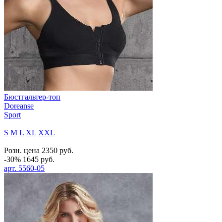
Бюстгальтер-топ
Doreanse
Sport
S
M
L
XL
XXL
Розн. цена
2350
руб.
-30%
1645
руб.
арт.
5560-05