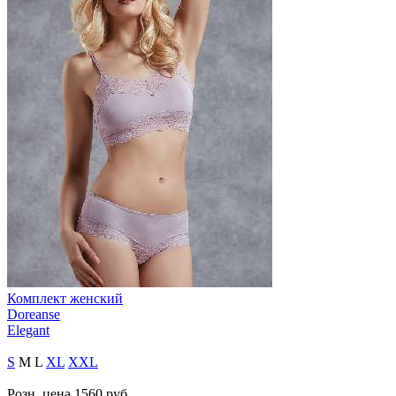
Комплект женский
Doreanse
Elegant
S
M
L
XL
XXL
Розн. цена
1560
руб.