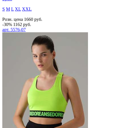
S
M
L
XL
XXL
Розн. цена
1660
руб.
-30%
1162
руб.
арт.
5576-07