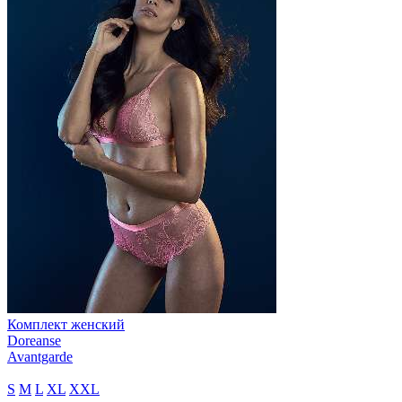
Комплект женский
Doreanse
Avantgarde
S
M
L
XL
XXL