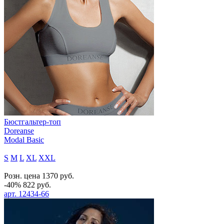
Бюстгальтер-топ
Doreanse
Modal Basic
S
M
L
XL
XXL
Розн. цена
1370
руб.
-40%
822
руб.
арт.
12434-66