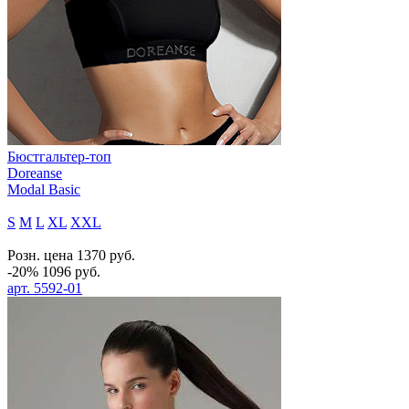
Бюстгальтер-топ
Doreanse
Modal Basic
S
M
L
XL
XXL
Розн. цена
1370
руб.
-20%
1096
руб.
арт.
5592-01