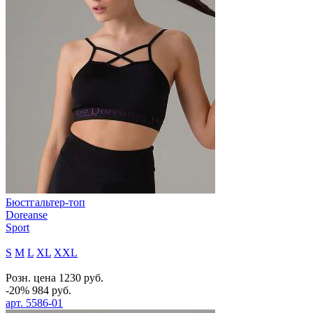
Бюстгальтер-топ
Doreanse
Sport
S
M
L
XL
XXL
Розн. цена
1230
руб.
-20%
984
руб.
арт.
5586-01