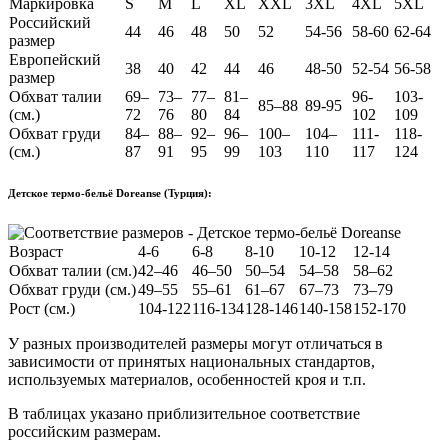
Маркировка
S
M
L
XL
XXL
3XL
4XL
5XL
Российский
44
46
48
50
52
54-56
58-60
62-64
размер
Европейский
38
40
42
44
46
48-50
52-54
56-58
размер
Обхват талии
69–
73–
77–
81–
96-
103-
85–88
89-95
(см.)
72
76
80
84
102
109
Обхват груди
84–
88–
92–
96–
100–
104–
111-
118-
(см.)
87
91
95
99
103
110
117
124
Детское термо-бельё Doreanse (Турция):
Возраст
4-6
6-8
8-10
10-12
12-14
Обхват талии (см.)
42–46
46–50
50–54
54–58
58–62
Обхват груди (см.)
49–55
55–61
61–67
67–73
73–79
Рост (см.)
104-122
116-134
128-146
140-158
152-170
У разных производителей размеры могут отличаться в
зависимости от принятых национальных стандартов,
используемых материалов, особенностей кроя и т.п.
В таблицах указано приблизительное соответствие
российским размерам.