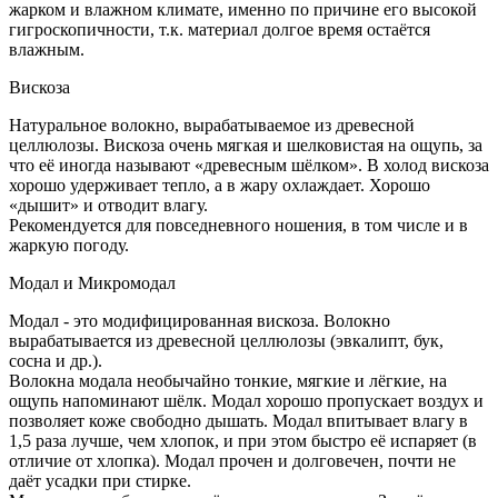
жарком и влажном климате, именно по причине его высокой
гигроскопичности, т.к. материал долгое время остаётся
влажным.
Вискоза
Натуральное волокно, вырабатываемое из древесной
целлюлозы. Вискоза очень мягкая и шелковистая на ощупь, за
что её иногда называют «древесным шёлком». В холод вискоза
хорошо удерживает тепло, а в жару охлаждает. Хорошо
«дышит» и отводит влагу.
Рекомендуется для повседневного ношения, в том числе и в
жаркую погоду.
Модал и Микромодал
Модал - это модифицированная вискоза. Волокно
вырабатывается из древесной целлюлозы (эвкалипт, бук,
сосна и др.).
Волокна модала необычайно тонкие, мягкие и лёгкие, на
ощупь напоминают шёлк. Модал хорошо пропускает воздух и
позволяет коже свободно дышать. Модал впитывает влагу в
1,5 раза лучше, чем хлопок, и при этом быстро её испаряет (в
отличие от хлопка). Модал прочен и долговечен, почти не
даёт усадки при стирке.