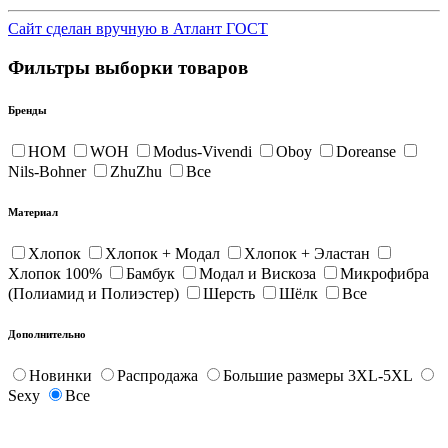
Сайт сделан вручную в Атлант ГОСТ
Фильтры выборки товаров
Бренды
HOM
WOH
Modus-Vivendi
Oboy
Doreanse
Nils-Bohner
ZhuZhu
Все
Материал
Хлопок
Хлопок + Модал
Хлопок + Эластан
Хлопок 100%
Бамбук
Модал и Вискоза
Микрофибра
(Полиамид и Полиэстер)
Шерсть
Шёлк
Все
Дополнительно
Новинки
Распродажа
Большие размеры 3XL-5XL
Sexy
Все