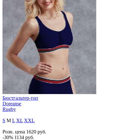
Бюстгальтер-топ
Doreanse
Rugby
S
M
L
XL
XXL
Розн. цена
1620
руб.
-30%
1134
руб.