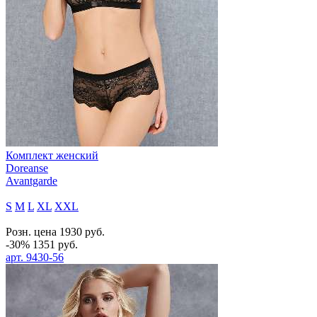
Комплект женский
Doreanse
Avantgarde
S
M
L
XL
XXL
Розн. цена
1930
руб.
-30%
1351
руб.
арт.
9430-56