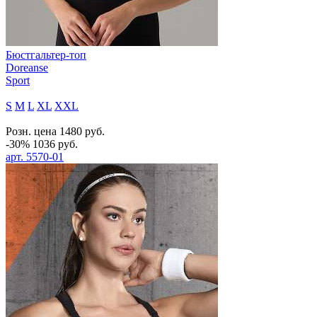
Бюстгальтер-топ
Doreanse
Sport
S
M
L
XL
XXL
Розн. цена
1480
руб.
-30%
1036
руб.
арт.
5570-01