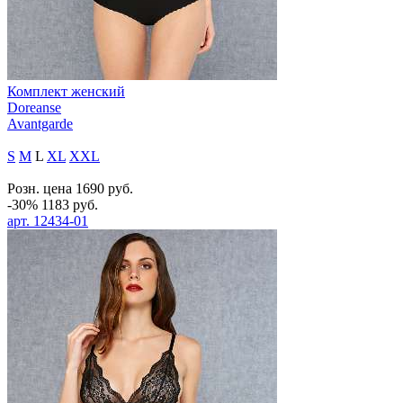
Комплект женский
Doreanse
Avantgarde
S
M
L
XL
XXL
Розн. цена
1690
руб.
-30%
1183
руб.
арт.
12434-01