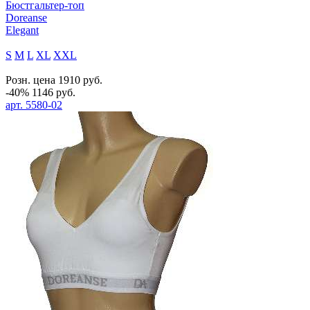
Бюстгальтер-топ
Doreanse
Elegant
S
M
L
XL
XXL
Розн. цена
1910
руб.
-40%
1146
руб.
арт.
5580-02