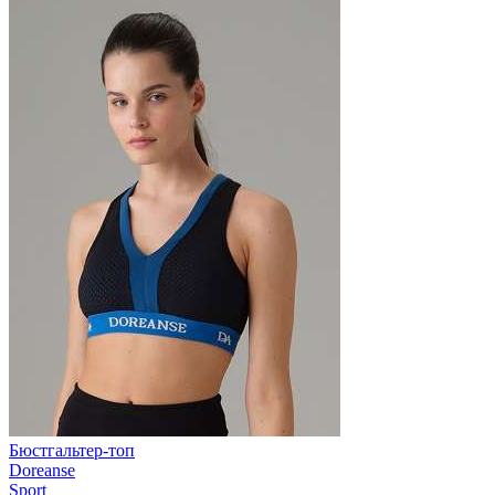
Бюстгальтер-топ
Doreanse
Sport