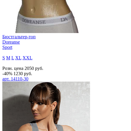
Бюстгальтер-топ
Doreanse
Sport
S
M
L
XL
XXL
Розн. цена
2050
руб.
-40%
1230
руб.
арт.
14110-30