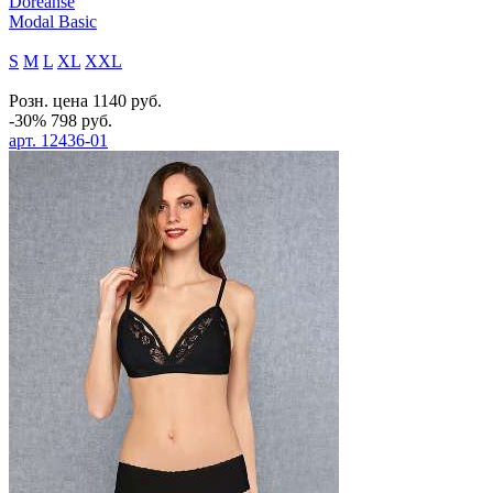
Doreanse
Modal Basic
S
M
L
XL
XXL
Розн. цена
1140
руб.
-30%
798
руб.
арт.
12436-01