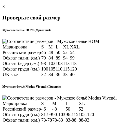
×
Проверьте свой размер
Мужское бельё HOM (Франция):
Маркировка
S
M
L
XL
XXL
Российский размер
46
48
50
52
54
Обхват талии (см.)
79
84
89
94
99
Обхват бёдер (см.)
98
103
108
113
118
Обхват груди (см.)
100
105
110
115
120
UK size
32
34
36
38
40
Мужское бельё Modus Vivendi (Греция):
Маркировка
S
M
L
XL
Российский размер
46
48
50
52
Обхват груди (см.)
81-99
90-103
96-115
102-120
Обхват талии (см.)
73-78
78-83
83-88
88-93