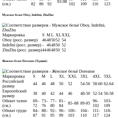
93-98
(см.)
82
86
92
102
109
116
123
Мужское бельё Oboy, Indefini, ZhuZhu:
Маркировка
S
M
L
XL
XXL
Oboy (росс. размер)
46
48
50
52
54
Indefini (росс. размер)
-
46
48
50
52
ZhuZhu (росс. размер)
44
46
48
50
52
Женское бельё Doreanse (Турция):
Маркировка
S
M
L
XL
XXL
3XL
4XL
5XL
Российский
44
46
48
50
52
54-56
58-60
62-64
размер
Европейский
38
40
42
44
46
48-50
52-54
56-58
размер
Обхват талии
69–
73–
77–
81–
96-
103-
85–88
89-95
(см.)
72
76
80
84
102
109
Обхват груди
84–
88–
92–
96–
100–
104–
111-
118-
(см.)
87
91
95
99
103
110
117
124