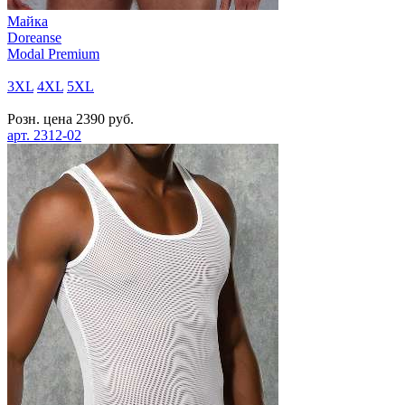
Майка
Doreanse
Modal Premium
3XL
4XL
5XL
Розн. цена
2390
руб.
арт.
2312-02