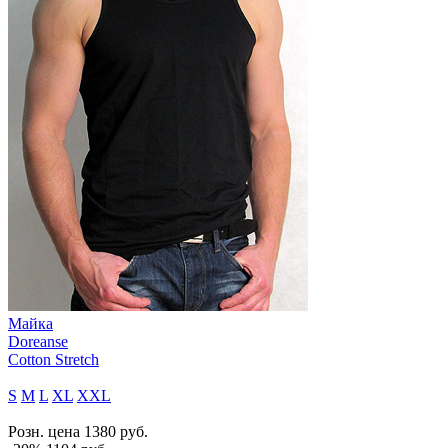
Майка
Doreanse
Cotton Stretch
S
M
L
XL
XXL
Розн. цена
1380
руб.