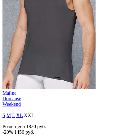
Майка
Doreanse
Weekend
S
M
L
XL
XXL
Розн. цена
1820
руб.
-20%
1456
руб.