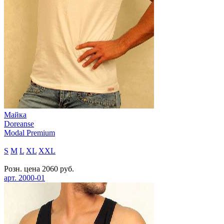
Майка
Doreanse
Modal Premium
S
M
L
XL
XXL
Розн. цена
2060
руб.
арт.
2000-01