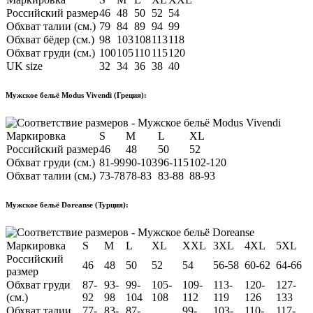
Российский размер
46
48
50
52
54
Обхват талии (см.)
79
84
89
94
99
Обхват бёдер (см.)
98
103
108
113
118
Обхват груди (см.)
100
105
110
115
120
UK size
32
34
36
38
40
Мужское бельё Modus Vivendi (Греция):
Маркировка
S
M
L
XL
Российский размер
46
48
50
52
Обхват груди (см.)
81-99
90-103
96-115
102-120
Обхват талии (см.)
73-78
78-83
83-88
88-93
Мужское бельё Doreanse (Турция):
Маркировка
S
M
L
XL
XXL
3XL
4XL
5XL
Российский
46
48
50
52
54
56-58
60-62
64-66
размер
Обхват груди
87-
93-
99-
105-
109-
113-
120-
127-
(см.)
92
98
104
108
112
119
126
133
Обхват талии
77-
83-
87-
99-
103-
110-
117-