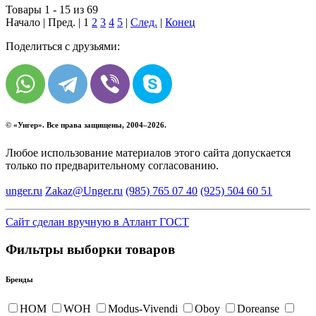
Товары 1 - 15 из 69
Начало | Пред. |
1
2
3
4
5
|
След.
|
Конец
Поделиться с друзьями:
© «
Унгер
». Все права защищены, 2004–2026.
Любое использование материалов этого сайта допускается
только по предварительному согласованию.
unger.ru
Zakaz@Unger.ru
(985)
765 07 40
(925)
504 60 51
Сайт сделан вручную в Атлант ГОСТ
Фильтры выборки товаров
Бренды
HOM
WOH
Modus-Vivendi
Oboy
Doreanse