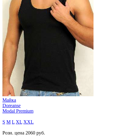
Майка
Doreanse
Modal Premium
S
M
L
XL
XXL
Розн. цена
2060
руб.