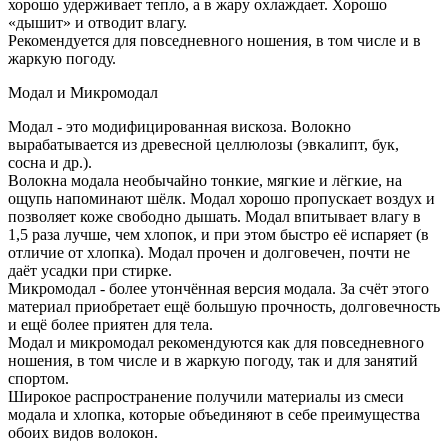
хорошо удерживает тепло, а в жару охлаждает. Хорошо
«дышит» и отводит влагу.
Рекомендуется для повседневного ношения, в том числе и в
жаркую погоду.
Модал и Микромодал
Модал - это модифицированная вискоза. Волокно
вырабатывается из древесной целлюлозы (эвкалипт, бук,
сосна и др.).
Волокна модала необычайно тонкие, мягкие и лёгкие, на
ощупь напоминают шёлк. Модал хорошо пропускает воздух и
позволяет коже свободно дышать. Модал впитывает влагу в
1,5 раза лучше, чем хлопок, и при этом быстро её испаряет (в
отличие от хлопка). Модал прочен и долговечен, почти не
даёт усадки при стирке.
Микромодал - более утончённая версия модала. За счёт этого
материал приобретает ещё большую прочность, долговечность
и ещё более приятен для тела.
Модал и микромодал рекомендуются как для повседневного
ношения, в том числе и в жаркую погоду, так и для занятий
спортом.
Широкое распространение получили материалы из смеси
модала и хлопка, которые объединяют в себе преимущества
обоих видов волокон.