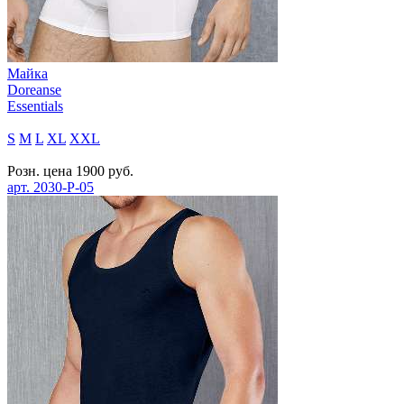
Майка
Doreanse
Essentials
S
M
L
XL
XXL
Розн. цена
1900
руб.
арт.
2030-P-05