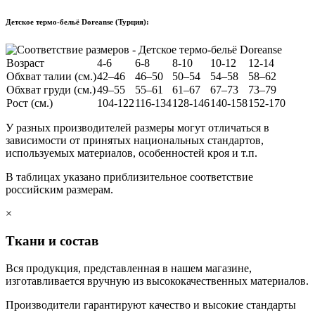
Детское термо-бельё Doreanse (Турция):
Возраст
4-6
6-8
8-10
10-12
12-14
Обхват талии (см.)
42–46
46–50
50–54
54–58
58–62
Обхват груди (см.)
49–55
55–61
61–67
67–73
73–79
Рост (см.)
104-122
116-134
128-146
140-158
152-170
У разных производителей размеры могут отличаться в
зависимости от принятых национальных стандартов,
используемых материалов, особенностей кроя и т.п.
В таблицах указано приблизительное соответствие
российским размерам.
×
Ткани и состав
Вся продукция, представленная в нашем магазине,
изготавливается вручную из высококачественных материалов.
Производители гарантируют качество и высокие стандарты