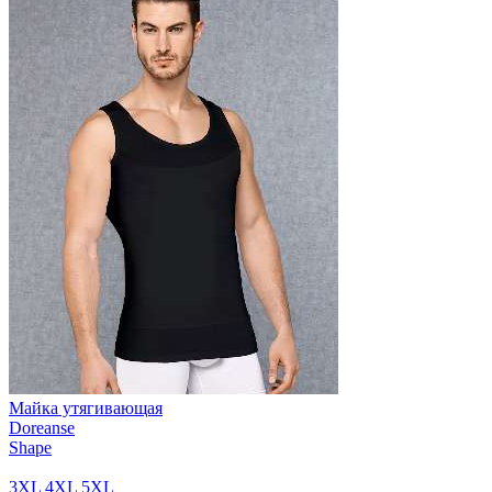
Майка утягивающая
Doreanse
Shape
3XL
4XL
5XL