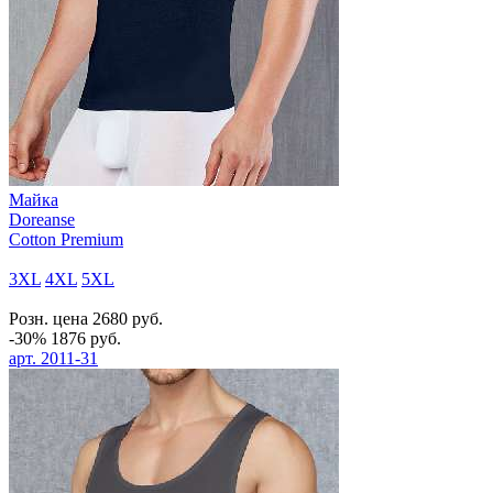
Майка
Doreanse
Cotton Premium
3XL
4XL
5XL
Розн. цена
2680
руб.
-30%
1876
руб.
арт.
2011-31