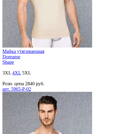
Майка утягивающая
Doreanse
Shape
3XL
4XL
5XL
Розн. цена
2840
руб.
арт.
5965-P-02