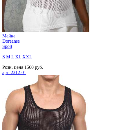
Майка
Doreanse
Sport
S
M
L
XL
XXL
Розн. цена
1560
руб.
арт.
2312-01